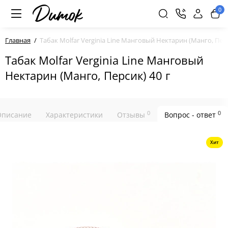
0
Главная
Табак Molfar Verginia Line Манговый Нектарин (Манго, Перс
Табак Molfar Verginia Line Манговый
Нектарин (Манго, Персик) 40 г
0
0
Описание
Характеристики
Отзывы
Вопрос - ответ
Хит