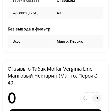
Табак в составе
C табаком
Фасовка (г / уп)
40
Без вывода в фильтр
Вкус
Манго, Персик
Отзывы о Табак Molfar Verginia Line
Манговый Нектарин (Манго, Персик)
40 г
0
0