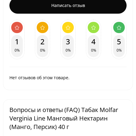
Написать отзыв
1
2
3
4
5
0%
0%
0%
0%
0%
Нет отзывов об этом товаре.
Вопросы и ответы (FAQ) Табак Molfar
Verginia Line Манговый Нектарин
(Манго, Персик) 40 г