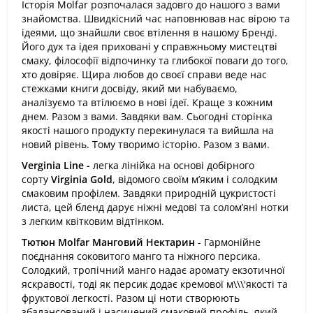
Історія Molfar розпочалася задовго до нашого з вами
знайомства. Швидкісний час наповнював нас вірою та
ідеями, що знайшли своє втілення в нашому Бренді.
Його дух та ідея приховані у справжньому мистецтві
смаку, філософії відпочинку та глибокої поваги до того,
хто довіряє. Щира любов до своєї справи веде нас
стежками книги досвіду, який ми набуваємо,
аналізуємо та втілюємо в нові ідеї. Краще з кожним
днем. Разом з вами. Завдяки вам. Сьогодні сторінка
якості нашого продукту перекинулася та вийшла на
новий рівень. Тому творимо історію. Разом з вами.
Verginia Line -
легка лінійка на основі добірного
сорту
Virginia Gold
, відомого своїм м’яким і солодким
смаковим профілем. Завдяки природній цукристості
листа, цей бленд дарує ніжні медові та солом’яні нотки
з легким квітковим відтінком.
Тютюн Molfar Манговий Нектарин
- Гармонійне
поєднання соковитого манго та ніжного персика.
Солодкий, тропічний манго надає аромату екзотичної
яскравості, тоді як персик додає кремової м\\\'якості та
фруктової легкості. Разом ці ноти створюють
збалансований і насичений смаковий профіль, який