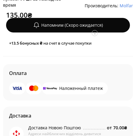
время
Производитель:
Molfar
135.00₴
Напомним (Скоро ожидается)
i
+13.5
бонусных ₴
на счет в случае покупки
Оплата
Наложенный платеж
Доставка
Доставка Новою Поштою
от
70.00₴
Адреси найближчих відділень дивитися