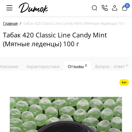
0
Главная
Табак 420 Classic Line Candy Mint (Мятные леденцы) 100 г
Табак 420 Classic Line Candy Mint
(Мятные леденцы) 100 г
0
0
Описание
Характеристики
Отзывы
Вопрос - ответ
Хит