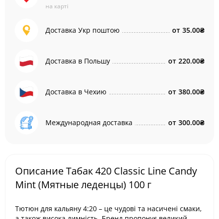
на карті
Доставка Укр поштою
от
35.00₴
Доставка в Польшу
от
220.00₴
Доставка в Чехию
от
380.00₴
Международная доставка
от
300.00₴
Описание Табак 420 Classic Line Candy
Mint (Мятные леденцы) 100 г
Тютюн для кальяну 4:20 – це чудові та насичені смаки,
а також висока димність. Бренд пропонує великий