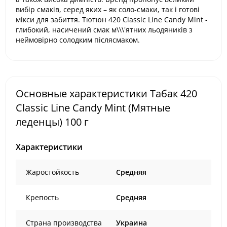
вибір смаків, серед яких – як соло-смаки, так і готові
мікси для забиття. Тютюн 420 Classic Line Candy Mint -
глибокий, насичений смак м\\\'ятних льодяників з
неймовірно солодким післясмаком.
Основные характеристики Табак 420
Classic Line Candy Mint (Мятные
леденцы) 100 г
Характеристики
Жаростойкость
Средняя
Крепость
Средняя
Страна производства
Украина