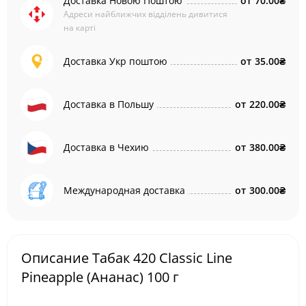
Доставка Новою Поштою
от
70.00₴
Адреси найближчих відділень дивитися
на карті
Доставка Укр поштою
от
35.00₴
Доставка в Польшу
от
220.00₴
Доставка в Чехию
от
380.00₴
Международная доставка
от
300.00₴
Описание Табак 420 Classic Line
Pineapple (Ананас) 100 г