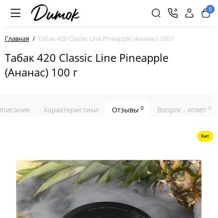
0
Главная
Табак 420 Classic Line Pineapple (Ананас) 100 г
Табак 420 Classic Line Pineapple
(Ананас) 100 г
0
0
Описание
Характеристики
Отзывы
Вопрос - ответ
Хит