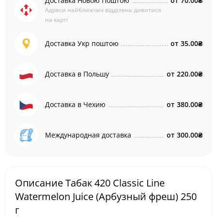
Доставка Новою Поштою
от
70.00₴
Адреси найближчих відділень дивитися
на карті
Доставка Укр поштою
от
35.00₴
Доставка в Польшу
от
220.00₴
Доставка в Чехию
от
380.00₴
Международная доставка
от
300.00₴
Описание Табак 420 Classic Line
Watermelon Juice (Арбузный фреш) 250
г