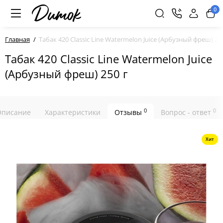
0
Главная
Табак 420 Classic Line Watermelon Juice (Арбузный фреш) 25
Табак 420 Classic Line Watermelon Juice
(Арбузный фреш) 250 г
0
0
Описание
Характеристики
Отзывы
Вопрос - ответ
Хит