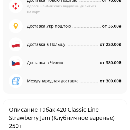
Доставка Новою Поштою
от
70.00₴
Адреси найближчих відділень дивитися
на карті
Доставка Укр поштою
от
35.00₴
Доставка в Польшу
от
220.00₴
Доставка в Чехию
от
380.00₴
Международная доставка
от
300.00₴
Описание Табак 420 Classic Line
Strawberry Jam (Клубничное варенье)
250 г