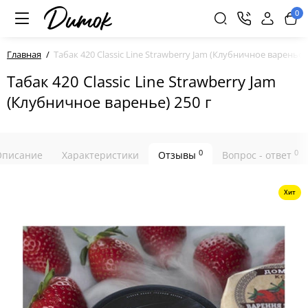
0
Главная
Табак 420 Classic Line Strawberry Jam (Клубничное варенье) 
Табак 420 Classic Line Strawberry Jam
(Клубничное варенье) 250 г
0
0
Описание
Характеристики
Отзывы
Вопрос - ответ
Хит