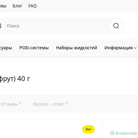
ывы
Блог
FAQ
суары
POD-системы
Наборы жидкостей
Информация
фрут) 40 г
0
0
Отзывы
Вопрос - ответ
Хит
В наличии