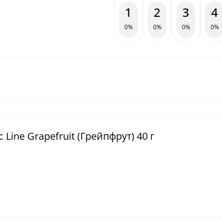
1
2
3
4
0%
0%
0%
0%
 Line Grapefruit (Грейпфрут) 40 г