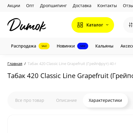
Акции
Опт
Дропшипинг
Доставка
Контакты
Отз
Каталог
Распродажа
Новинки
Кальяны
Аксес
SALE
NEW
Главная
Табак 420 Classic Line Grapefruit (Грейпфрут) 40 г
Табак 420 Classic Line Grapefruit (Грейп
Все про товар
Описание
Характеристики