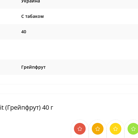
Украина
C табаком
40
Грейпфрут
it (Грейпфрут) 40 г