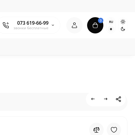
0
RU
073 619-66-99
звонки бесплатные
₴