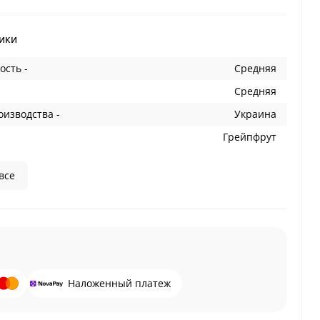
ики
ость -
Средняя
Средняя
оизводства -
Украина
Грейпфрут
все
Наложенный платеж