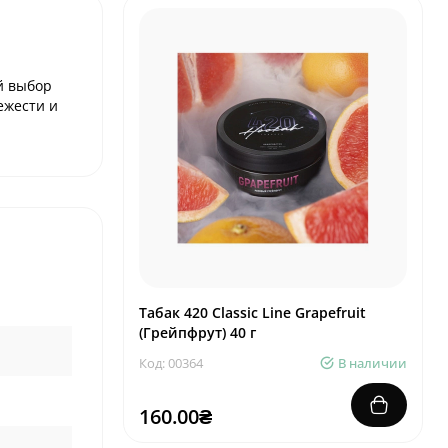
й выбор
вежести и
Табак 420 Classic Line Grapefruit
(Грейпфрут) 40 г
Код: 00364
В наличии
160.00₴