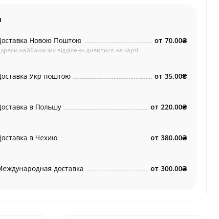
а
Доставка Новою Поштою
от
70.00₴
дреси найближчих відділень дивитися на карті
Доставка Укр поштою
от
35.00₴
Доставка в Польшу
от
220.00₴
Доставка в Чехию
от
380.00₴
Международная доставка
от
300.00₴