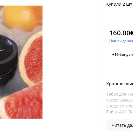
Купили
2 шт
160.00
Нашли деше
+16
бонусн
Краткое опи
Табак для ка
также высок
среди которы
Табак 420 Cla
Читать дал