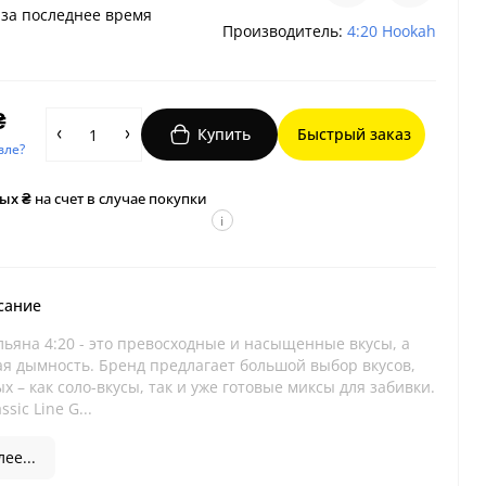
за последнее время
Производитель:
4:20 Hookah
₴
Купить
Быстрый заказ
вле?
ых ₴
на счет в случае покупки
i
сание
льяна 4:20 - это превосходные и насыщенные вкусы, а
ая дымность. Бренд предлагает большой выбор вкусов,
х – как соло-вкусы, так и уже готовые миксы для забивки.
ssic Line G...
ее...