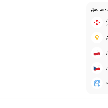
Доставк
А