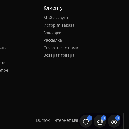
Клиенту
Мой аккаунт
История заказа
Закладки
Рассылка
ьяна
Связаться с нами
Возврат товара
еве
епре
0
0
0
Dumok - інтернет магазин кальянів © 2026