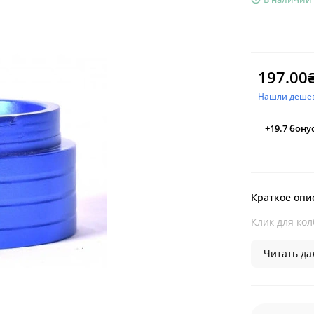
197.00
Нашли деше
+19.7
бону
Краткое опи
Клик для кол
Читать дал