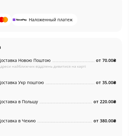
Наложенный платеж
а
Доставка Новою Поштою
от
70.00₴
дреси найближчих відділень дивитися на карті
Доставка Укр поштою
от
35.00₴
Доставка в Польшу
от
220.00₴
Доставка в Чехию
от
380.00₴