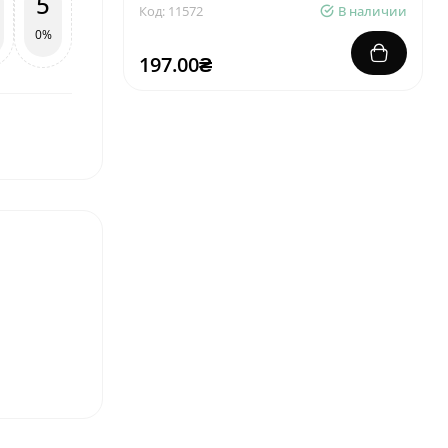
5
Код: 11572
В наличии
0%
197.00₴