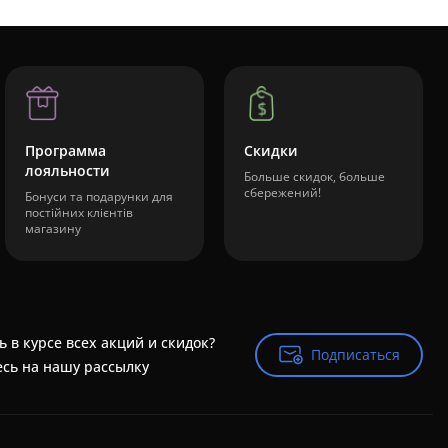
Программа
Скидки
лояльности
Больше скидок, больше
сбережений!
Бонуси та подарунки для
постійних клієнтів
магазину
ь в курсе всех акций и скидок?
Подписаться
Подписаться
сь на нашу рассылку