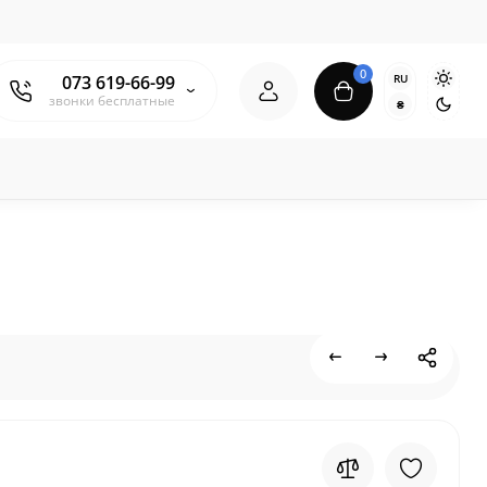
0
RU
073 619-66-99
звонки бесплатные
₴