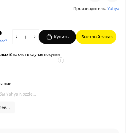
Производитель:
Yahya
₴
Купить
Быстрый заказ
вле?
сных ₴
на счет в случае покупки
i
сание
бы Yahya Nozzle...
ее...