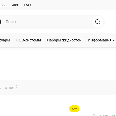
ывы
Блог
FAQ
суары
POD-системы
Наборы жидкостей
Информация
0
с - ответ
Хит
В наличии