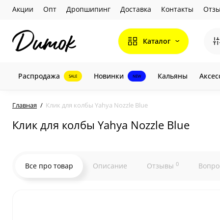
Акции
Опт
Дропшипинг
Доставка
Контакты
Отз
Каталог
Распродажа
Новинки
Кальяны
Аксес
SALE
NEW
Главная
Клик для колбы Yahya Nozzle Blue
Клик для колбы Yahya Nozzle Blue
0
Все про товар
Описание
Отзывы
Вопро