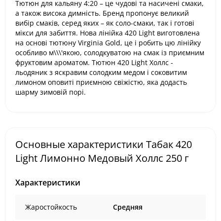
Тютюн для кальяну 4:20 – це чудові та насичені смаки,
а також висока димність. Бренд пропонує великий
вибір смаків, серед яких – як соло-смаки, так і готові
мікси для забиття. Нова лінійка 420 Light виготовлена
на основі тютюну Virginia Gold, це і робить цю лінійку
особливо м\\\'якою, солодкуватою на смак із приємним
фруктовим ароматом. Тютюн 420 Light Холлс -
льодяник з яскравим солодким медом і соковитим
лимоном оповиті приємною свіжістю, яка додасть
шарму зимовій порі.
Основные характеристики Табак 420
Light Лимонно Медовый Холлс 250 г
Характеристики
Жаростойкость
Средняя