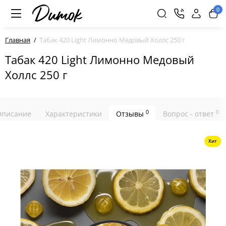
0
Главная
Табак 420 Light Лимонно Медовый Холлс 250 г
Табак 420 Light Лимонно Медовый
Холлс 250 г
0
0
Описание
Характеристики
Отзывы
Вопрос - ответ
Хит