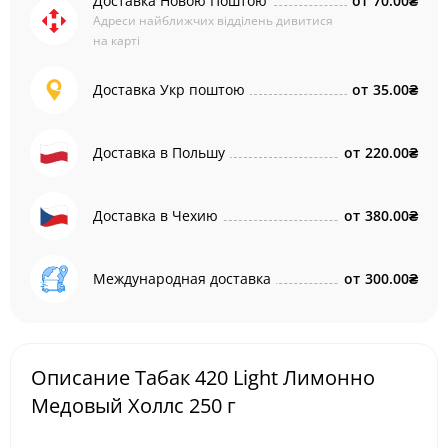
Доставка Новою Поштою
от
70.00₴
Адреси найближчих відділень дивитися
на карті
Доставка Укр поштою
от
35.00₴
Доставка в Польшу
от
220.00₴
Доставка в Чехию
от
380.00₴
Международная доставка
от
300.00₴
Описание Табак 420 Light Лимонно
Медовый Холлс 250 г