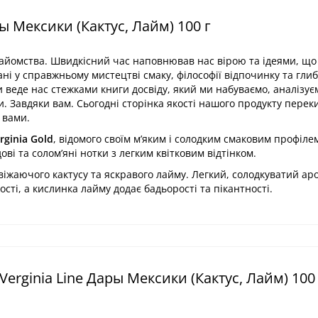
ы Мексики (Кактус, Лайм) 100 г
знайомства. Швидкісний час наповнював нас вірою та ідеями, щ
ані у справжньому мистецтві смаку, філософії відпочинку та глиб
и веде нас стежками книги досвіду, який ми набуваємо, аналізує
и. Завдяки вам. Сьогодні сторінка якості нашого продукту перек
 вами.
irginia Gold
, відомого своїм м’яким і солодким смаковим профіле
ові та солом’яні нотки з легким квітковим відтінком.
віжаючого кактусу та яскравого лайму. Легкий, солодкуватий ар
сті, а кислинка лайму додає бадьорості та пікантності.
erginia Line Дары Мексики (Кактус, Лайм) 100 