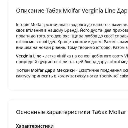
Описание Табак Molfar Verginia Line Дар
Історія Molfar розпочалася задовго до нашого з вами 
своє втілення в нашому Бренді. Його дух та ідея прихов
поваги до того, хто довіряє. Щира любов до своєї справ
втілюємо в нові ідеї. Краще з кожним днем. Разом з вам
вийшла на новий рівень. Тому творимо історію. Разом з
Verginia Line -
легка лінійка на основі добірного сорту
V
природній цукристості листа, цей бленд дарує ніжні мед
Тютюн Molfar Дари Мексики
- Екзотичне поєднання ос
кактусу приносить в кожну затяжку нотки тропічної свіжо
Основные характеристики Табак Molfar V
Характеристики