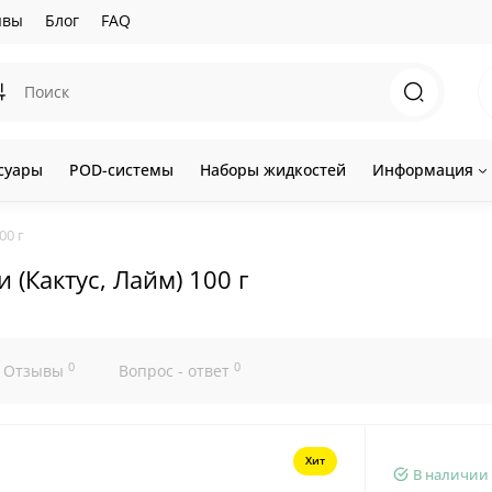
ывы
Блог
FAQ
суары
POD-системы
Наборы жидкостей
Информация
00 г
 (Кактус, Лайм) 100 г
0
0
Отзывы
Вопрос - ответ
Хит
В наличии