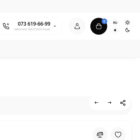
0
RU
073 619-66-99
звонки бесплатные
₴