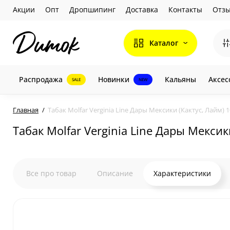
Акции
Опт
Дропшипинг
Доставка
Контакты
Отз
Каталог
Распродажа
Новинки
Кальяны
Аксес
SALE
NEW
Главная
Табак Molfar Verginia Line Дары Мексики (Кактус, Лайм) 1
Табак Molfar Verginia Line Дары Мексики
Все про товар
Описание
Характеристики