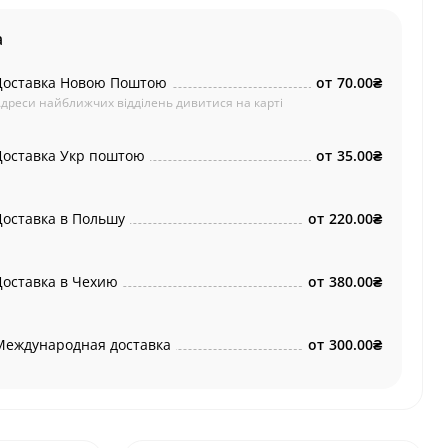
а
Доставка Новою Поштою
от
70.00₴
дреси найближчих відділень дивитися на карті
Доставка Укр поштою
от
35.00₴
Доставка в Польшу
от
220.00₴
Доставка в Чехию
от
380.00₴
Международная доставка
от
300.00₴