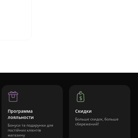
Программа
Скидки
лояльности
Больше скидок, больше
сбережений!
Бонуси та подарунки для
постійних клієнтів
магазину