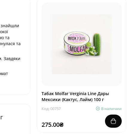
о знайшли
окої
мо та
инулася та
м. Завдяки
омат
Табак Molfar Verginia Line Дары
Мексики (Кактус, Лайм) 100 г
Код: 00757
В наличии
г
275.00₴