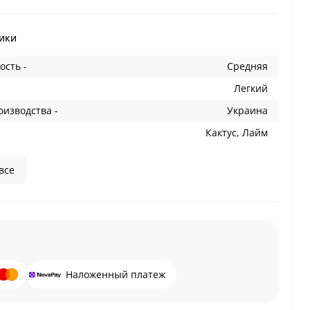
ики
ость -
Средняя
Легкий
оизводства -
Украина
Кактус, Лайм
все
Наложенный платеж