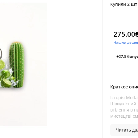
Купили
2 шт
275.00
Нашли деше
+27.5
бону
Краткое опи
Історія Molf
Швидкісний 
втілення в н
мистецтві сма
Читать дал