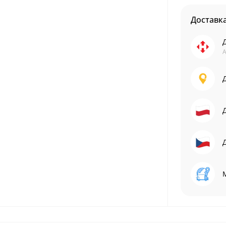
Доставк
А