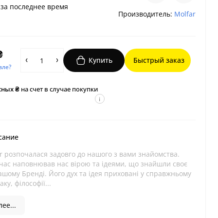
за последнее время
Производитель:
Molfar
₴
Купить
Быстрый заказ
вле?
сных ₴
на счет в случае покупки
i
сание
ar розпочалася задовго до нашого з вами знайомства.
час наповнював нас вірою та ідеями, що знайшли своє
ашому Бренді. Його дух та ідея приховані у справжньому
ку, філософії...
ее...