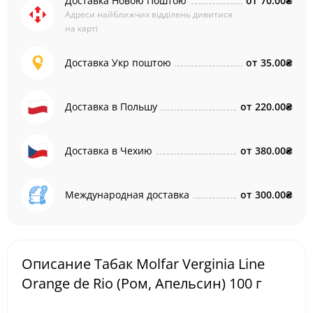
Доставка Новою Поштою
от
70.00₴
Адреси найближчих відділень дивитися
на карті
Доставка Укр поштою
от
35.00₴
Доставка в Польшу
от
220.00₴
Доставка в Чехию
от
380.00₴
Международная доставка
от
300.00₴
Описание Табак Molfar Verginia Line
Orange de Rio (Ром, Апельсин) 100 г