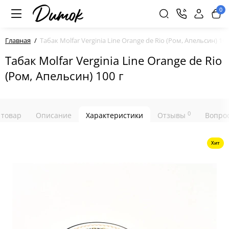
0
Главная
Табак Molfar Verginia Line Orange de Rio (Ром, Апельсин) 100
Табак Molfar Verginia Line Orange de Rio
(Ром, Апельсин) 100 г
0
 товар
Описание
Характеристики
Отзывы
Вопрос
Хит