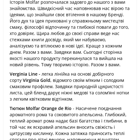
Історія Molfar розпочалася задовго до нашого з вами
знайомства. Швидкісний час наповнював нас вірою та
ідеями, що знайшли своє втілення в нашому Бренді.
Його дух та ідея приховані у справжньому мистецтві
смаку, філософії відпочинку та глибокої поваги до того,
хто довіряє. Щира любов до своєї справи веде нас
стежками книги досвіду, який ми набуваємо,
аналізуємо та втілюємо в нові ідеї. Краще з кожним
днем. Разом з вами. Завдяки вам. Сьогодні сторінка
якості нашого продукту перекинулася та вийшла на
новий рівень. Тому творимо історію. Разом з вами.
Verginia Line -
легка лінійка на основі добірного
сорту
Virginia Gold
, відомого своїм м’яким і солодким
смаковим профілем. Завдяки природній цукристості
листа, цей бленд дарує ніжні медові та солом’яні нотки
з легким квітковим відтінком.
Тютюн Molfar Orange de Rio
- Насичене поєднання
ароматного рома та соковитого апельсина. Глибокий,
теплий аромат рома надає базі багатства і глибини, в
той час як яскравий апельсин вносить свіжість і
цитрусову кислинку. Кожна затяжка приносить теплі
спогади про літні вечори, наповнюючи відчуттям