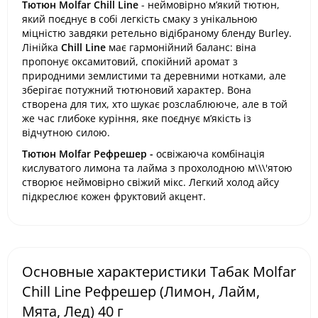
Тютюн Molfar Chill Line
- неймовірно м’який тютюн,
який поєднує в собі легкість смаку з унікальною
міцністю завдяки ретельно відібраному бленду Burley.
Лінійка
Chill Line
має гармонійний баланс: віна
пропонує оксамитовий, спокійний аромат з
природними землистими та деревними нотками, але
зберігає потужний тютюновий характер. Вона
створена для тих, хто шукає розслаблююче, але в той
же час глибоке куріння, яке поєднує м’якість із
відчутною силою.
Тютюн Molfar Рефрешер -
освіжаюча комбінація
кислуватого лимона та лайма з прохолодною м\\\'ятою
створює неймовірно свіжий мікс. Легкий холод айсу
підкреслює кожен фруктовий акцент.
Основные характеристики Табак Molfar
Chill Line Рефрешер (Лимон, Лайм,
Мята, Лед) 40 г