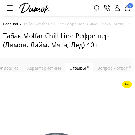
0
Главная
Табак Molfar Chill Line Рефрешер (Лимон, Лайм, Мята, Лед) 
Табак Molfar Chill Line Рефрешер
(Лимон, Лайм, Мята, Лед) 40 г
0
0
Описание
Характеристики
Отзывы
Вопрос - ответ
Хит