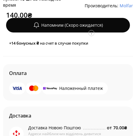
время
Производитель:
Molfar
140.00₴
Напомним (Скоро ожидается)
i
+14
бонусных ₴
на счет в случае покупки
Оплата
Наложенный платеж
Доставка
Доставка Новою Поштою
от
70.00₴
Адреси найближчих відділень дивитися