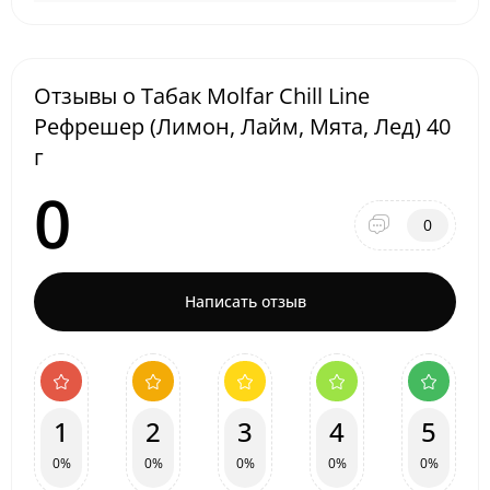
Отзывы о Табак Molfar Chill Line
Рефрешер (Лимон, Лайм, Мята, Лед) 40
г
0
0
Написать отзыв
1
2
3
4
5
0%
0%
0%
0%
0%