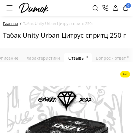
0
Главная
Табак Unity Urban Цитрус спритц 250 г
Табак Unity Urban Цитрус спритц 250 г
0
0
Описание
Характеристики
Отзывы
Вопрос - ответ
Хит