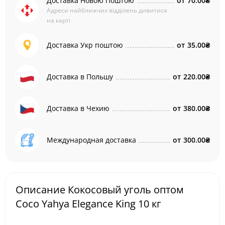
Доставка Новою Поштою
от
70.00₴
Адреси найближчих відділень дивитися
на карті
Доставка Укр поштою
от
35.00₴
Доставка в Польшу
от
220.00₴
Доставка в Чехию
от
380.00₴
Международная доставка
от
300.00₴
Описание Кокосовый уголь оптом
Coco Yahya Elegance King 10 кг