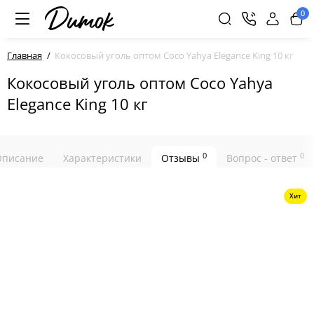
0
Главная
Кокосовый уголь оптом Coco Yahya Elegance King 10 кг
Кокосовый уголь оптом Coco Yahya
Elegance King 10 кг
0
0
Описание
Характеристики
Отзывы
Вопрос - ответ
Хит