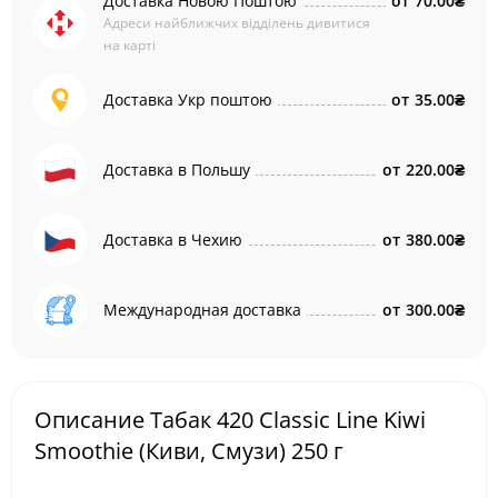
Доставка Новою Поштою
от
70.00₴
Адреси найближчих відділень дивитися
на карті
Доставка Укр поштою
от
35.00₴
Доставка в Польшу
от
220.00₴
Доставка в Чехию
от
380.00₴
Международная доставка
от
300.00₴
Описание Табак 420 Classic Line Kiwi
Smoothie (Киви, Смузи) 250 г