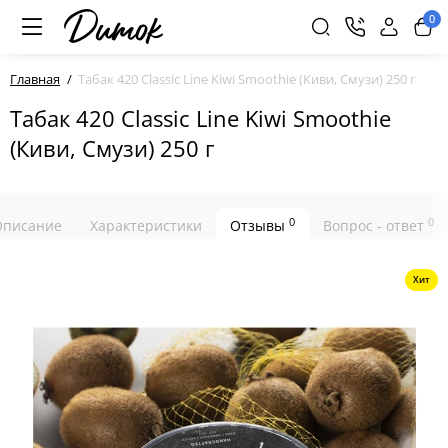
0
Главная
Табак 420 Classic Line Kiwi Smoothie (Киви, Смузи) 250 г
Табак 420 Classic Line Kiwi Smoothie
(Киви, Смузи) 250 г
0
0
Описание
Характеристики
Отзывы
Вопрос - ответ
Хит