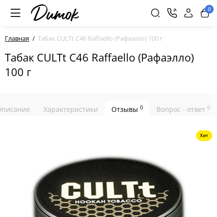
0
Главная
Табак CULTt C46 Raffaello (Рафаэлло) 100 г
Табак CULTt C46 Raffaello (Рафаэлло)
100 г
0
0
Описание
Характеристики
Отзывы
Вопрос - ответ
Хит