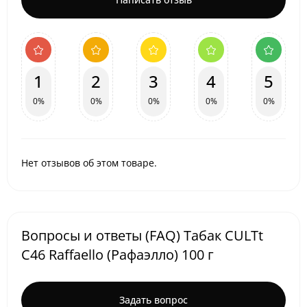
1
2
3
4
5
0%
0%
0%
0%
0%
Нет отзывов об этом товаре.
Вопросы и ответы (FAQ) Табак CULTt
C46 Raffaello (Рафаэлло) 100 г
Задать вопрос