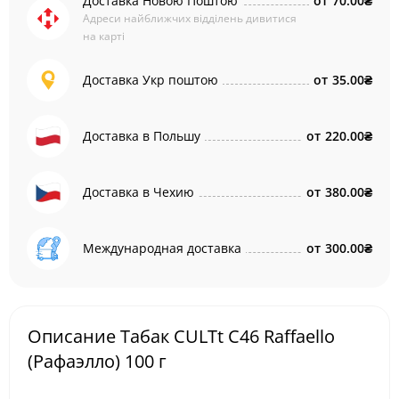
Доставка Новою Поштою
от
70.00₴
Адреси найближчих відділень дивитися
на карті
Доставка Укр поштою
от
35.00₴
Доставка в Польшу
от
220.00₴
Доставка в Чехию
от
380.00₴
Международная доставка
от
300.00₴
Описание Табак CULTt C46 Raffaello
(Рафаэлло) 100 г