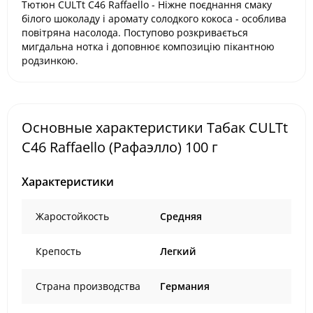
Тютюн CULTt C46 Raffaello - Ніжне поєднання смаку
білого шоколаду і аромату солодкого кокоса - особлива
повітряна насолода. Поступово розкривається
мигдальна нотка і доповнює композицію пікантною
родзинкою.
Основные характеристики Табак CULTt
C46 Raffaello (Рафаэлло) 100 г
Характеристики
Жаростойкость
Средняя
Крепость
Легкий
Страна производства
Германия