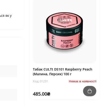
ся як у
Табак CULTt DS101 Raspberry Peach
(Малина, Персик) 100 г
Код: 01231
Немає в наявності
485.00₴