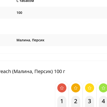
C табаком
100
Малина, Персик
each (Малина, Персик) 100 г
1
2
3
4