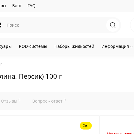
ывы
Блог
FAQ
суары
POD-системы
Наборы жидкостей
Информация
 г
лина, Персик) 100 г
0
0
Отзывы
Вопрос - ответ
Хит
Немає в наявн