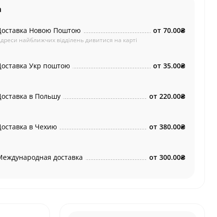
а
Доставка Новою Поштою
от
70.00₴
дреси найближчих відділень дивитися на карті
Доставка Укр поштою
от
35.00₴
Доставка в Польшу
от
220.00₴
Доставка в Чехию
от
380.00₴
Международная доставка
от
300.00₴