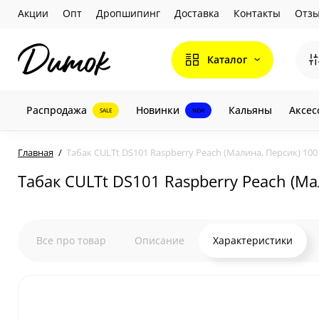
Акции
Опт
Дропшипинг
Доставка
Контакты
Отз
Каталог
Распродажа
Новинки
Кальяны
Аксес
SALE
NEW
Главная
Табак CULTt DS101 Raspberry Peach (Малина, Персик) 100
Табак CULTt DS101 Raspberry Peach (Ма
Все про товар
Описание
Характеристики