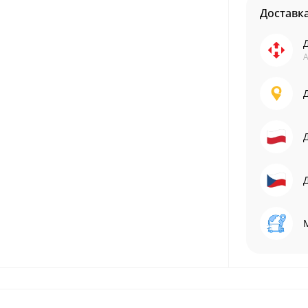
Доставк
А