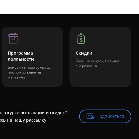
Программа
Скидки
лояльности
Больше скидок, больше
сбережений!
Бонуси та подарунки для
постійних клієнтів
магазину
ь в курсе всех акций и скидок?
Подписаться
Подписаться
сь на нашу рассылку