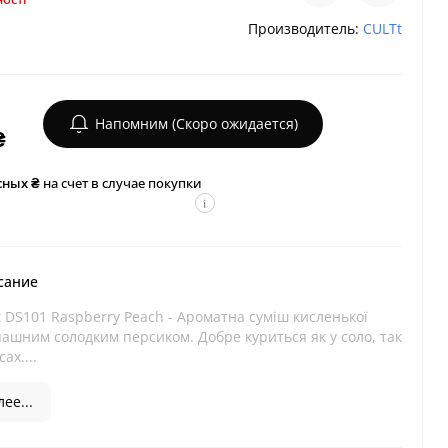
Производитель:
CULTt
Напомним (Скоро ожидается)
₴
сных ₴
на счет в случае покупки
i
сание
DS101 Raspberry Peach - Ароматна суміш кисленької
ашним солодким персиком. Добре куриться як у соло, так
сах....
ее...