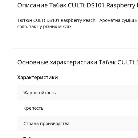
Описание Табак CULTt DS101 Raspberry 
Тютюн CULTt DS101 Raspberry Peach - Ароматна суміш к
соло, так і у різних міксах.
Основные характеристики Табак CULTt D
Характеристики
Жаростойкость
Крепость
Страна производства