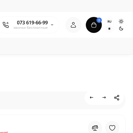
0
RU
073 619-66-99
звонки бесплатные
₴
ості