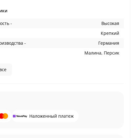
ики
ость -
Высокая
Крепкий
оизводства -
Германия
Малина, Персик
все
Наложенный платеж