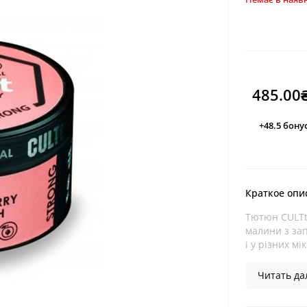
485.00
+48.5
бону
Краткое опи
Тютюн CULTt 
малини з зап
і у різних мік
Читать дал