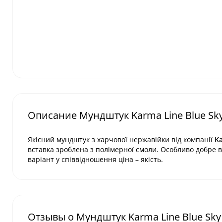
Описание Мундштук Karma Line Blue Sk
Якісний мундштук з харчової нержавійки від компанії
K
вставка зроблена з полімерної смоли. Особливо добре 
варіант у співвідношення ціна – якість.
Отзывы о Мундштук Karma Line Blue Sky