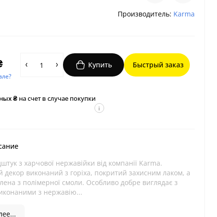
Производитель:
Karma
₴
Купить
Быстрый заказ
вле?
ных ₴
на счет в случае покупки
i
сание
штук з харчової нержавійки від компанії Karma.
й декор виконаний з горіха, покритий захисним лаком, а
лена з полімерної смоли. Особливо добре виглядає з
иконаними з нержавію...
ее...