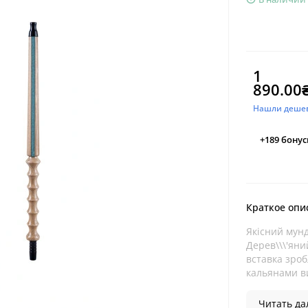
1
890.00
Нашли деше
+189
бонус
Краткое опи
Якісний мунд
Дерев\\\'яни
вставка зроб
кальянами в
Читать дал