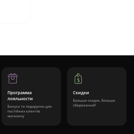
Программа
Скидки
лояльности
Больше скидок, больше
сбережений!
Бонуси та подарунки для
постійних клієнтів
магазину