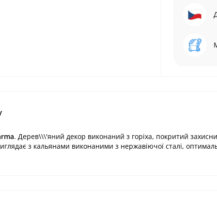
y
arma
. Дерев\\\'яний декор виконаний з горіха, покритий захисни
виглядає з кальянами виконаними з нержавіючої сталі, оптимал