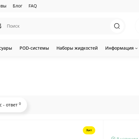
ывы
Блог
FAQ
суары
POD-системы
Наборы жидкостей
Информация
0
с - ответ
Хит
В наличии