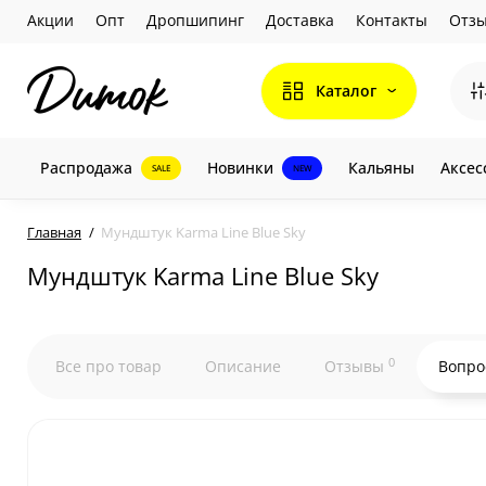
Акции
Опт
Дропшипинг
Доставка
Контакты
Отз
Каталог
Распродажа
Новинки
Кальяны
Аксес
SALE
NEW
Главная
Мундштук Karma Line Blue Sky
Мундштук Karma Line Blue Sky
0
Все про товар
Описание
Отзывы
Вопро