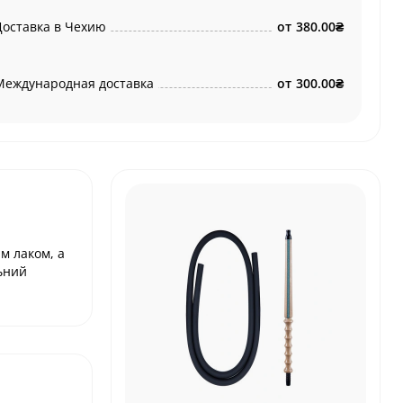
Доставка в Чехию
от
380.00₴
Международная доставка
от
300.00₴
м лаком, а
ьний