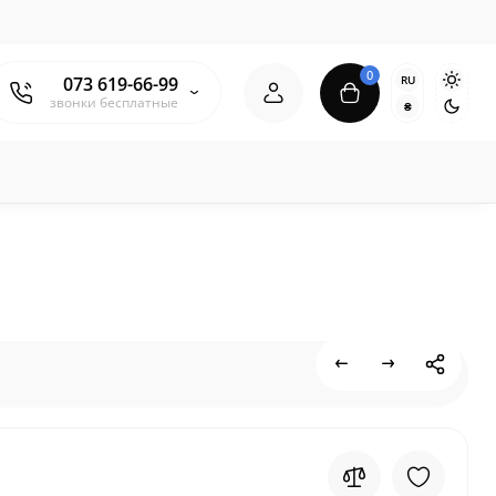
0
RU
073 619-66-99
звонки бесплатные
₴