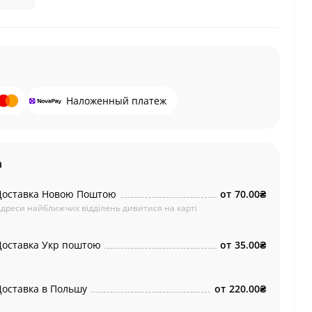
Наложенный платеж
а
Доставка Новою Поштою
от
70.00₴
дреси найближчих відділень дивитися на карті
Доставка Укр поштою
от
35.00₴
Доставка в Польшу
от
220.00₴