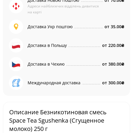
Доставка Новою Поштою
от
70.00₴
Адреси найближчих відділень дивитися
на карті
Доставка Укр поштою
от
35.00₴
Доставка в Польшу
от
220.00₴
Доставка в Чехию
от
380.00₴
Международная доставка
от
300.00₴
Описание Безникотиновая смесь
Space Tea Sgushenka (Сгущенное
молоко) 250 г