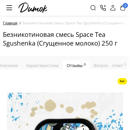
0
Главная
Безникотиновая смесь Space Tea Sgushenka (Сгущенное мо
Безникотиновая смесь Space Tea
Sgushenka (Сгущенное молоко) 250 г
0
0
Описание
Характеристики
Отзывы
Вопрос - ответ
Хит