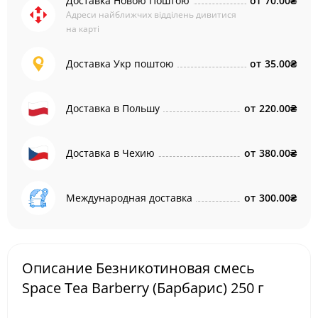
Доставка Новою Поштою
от
70.00₴
Адреси найближчих відділень дивитися
на карті
Доставка Укр поштою
от
35.00₴
Доставка в Польшу
от
220.00₴
Доставка в Чехию
от
380.00₴
Международная доставка
от
300.00₴
Описание Безникотиновая смесь
Space Tea Barberry (Барбарис) 250 г