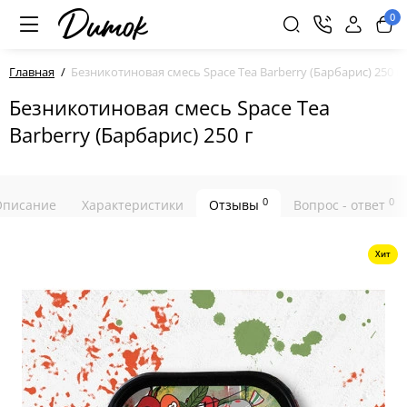
0
Главная
Безникотиновая смесь Space Tea Barberry (Барбарис) 250 г
Безникотиновая смесь Space Tea
Barberry (Барбарис) 250 г
0
0
Описание
Характеристики
Отзывы
Вопрос - ответ
Хит