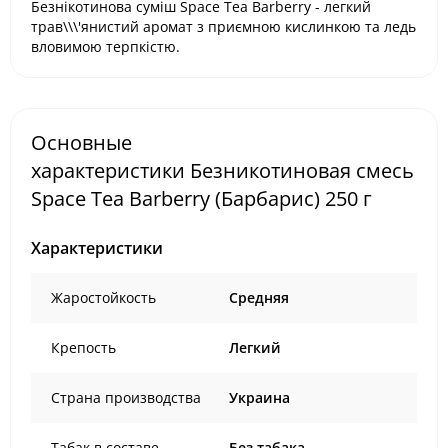
Безнікотинова суміш Space Tea Barberry - легкий
трав\\\'янистий аромат з приємною кислинкою та ледь
вловимою терпкістю.
Основные
характеристики Безникотиновая смесь
Space Tea Barberry (Барбарис) 250 г
Характеристики
Жаростойкость
Средняя
Крепость
Легкий
Страна производства
Украина
Табак в составе
Без табака