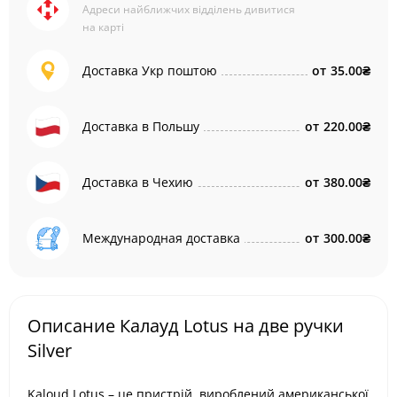
Адреси найближчих відділень дивитися
на карті
Доставка Укр поштою
от
35.00₴
Доставка в Польшу
от
220.00₴
Доставка в Чехию
от
380.00₴
Международная доставка
от
300.00₴
Описание Калауд Lotus на две ручки
Silver
Kaloud Lotus – це пристрій, вироблений американської