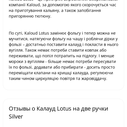
компанії Kaloud, за допомогою якого скорочується час
на приготування кальяну, а також запобігання
пригорянню тютюну.
По суті, Kaloud Lotus замінює фольгу і тепер можна не
мучитися, натягуючи фольгу на чашу і роблячи дірки у
фользі – достатньо поставити калауд і покласти в нього
вугілля. Також немає потреби ставити ковпак або
переживати, що попіл потрапить на підлогу. І менше
мороки з вугіллям - більше немає потреби пересувати
їх по фользі, додавати або прибирати - досить просто
переміщати клапани на кришці калауда, регулюючи
таким чином циркуляцію повітря та жаровіддачу.
Отзывы о Калауд Lotus на две ручки
Silver