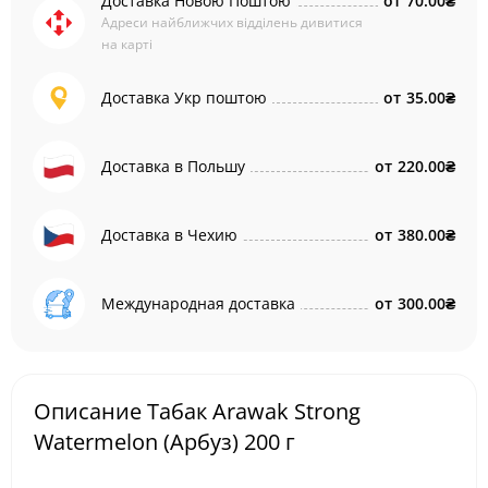
Доставка Новою Поштою
от
70.00₴
Адреси найближчих відділень дивитися
на карті
Доставка Укр поштою
от
35.00₴
Доставка в Польшу
от
220.00₴
Доставка в Чехию
от
380.00₴
Международная доставка
от
300.00₴
Описание Табак Arawak Strong
Watermelon (Арбуз) 200 г