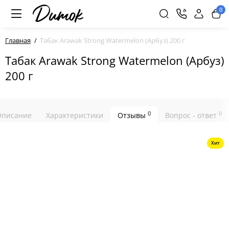
0
Главная
Табак Arawak Strong Watermelon (Арбуз) 200 г
Табак Arawak Strong Watermelon (Арбуз)
200 г
0
0
Описание
Характеристики
Отзывы
Вопрос - ответ
Хит