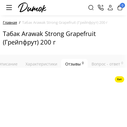
0
Главная
Табак Arawak Strong Grapefruit (Грейпфрут) 200 г
Табак Arawak Strong Grapefruit
(Грейпфрут) 200 г
0
0
Описание
Характеристики
Отзывы
Вопрос - ответ
Хит