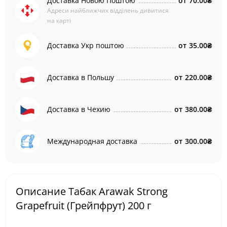
Доставка Новою Поштою
от
70.00₴
Адреси найближчих відділень дивитися
на карті
Доставка Укр поштою
от
35.00₴
Доставка в Польшу
от
220.00₴
Доставка в Чехию
от
380.00₴
Международная доставка
от
300.00₴
Описание Табак Arawak Strong
Grapefruit (Грейпфрут) 200 г