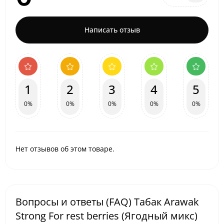
Написать отзыв
1
2
3
4
5
0%
0%
0%
0%
0%
Нет отзывов об этом товаре.
Вопросы и ответы (FAQ) Табак Arawak
Strong For rest berries (Ягодный микс)