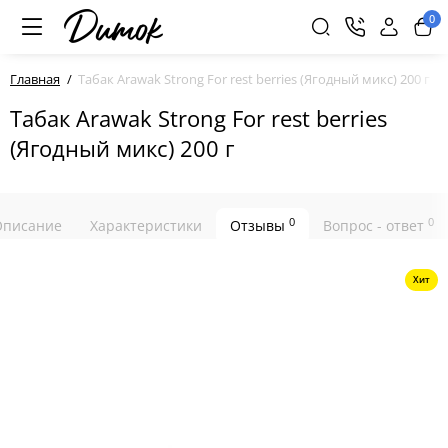
0
Главная
Табак Arawak Strong For rest berries (Ягодный микс) 200 г
Табак Arawak Strong For rest berries
(Ягодный микс) 200 г
0
0
Описание
Характеристики
Отзывы
Вопрос - ответ
Хит