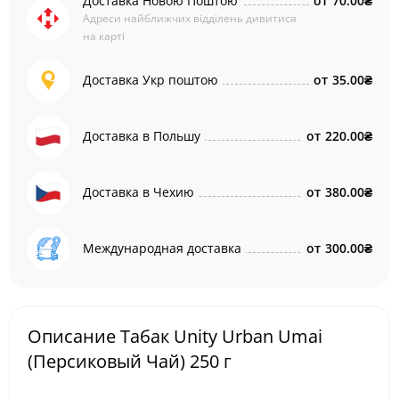
Доставка Новою Поштою
от
70.00₴
Адреси найближчих відділень дивитися
на карті
Доставка Укр поштою
от
35.00₴
Доставка в Польшу
от
220.00₴
Доставка в Чехию
от
380.00₴
Международная доставка
от
300.00₴
Описание Табак Unity Urban Umai
(Персиковый Чай) 250 г