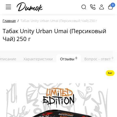
0
Главная
Табак Unity Urban Umai (Персиковый Чай) 250 г
Табак Unity Urban Umai (Персиковый
Чай) 250 г
0
0
Описание
Характеристики
Отзывы
Вопрос - ответ
Хит