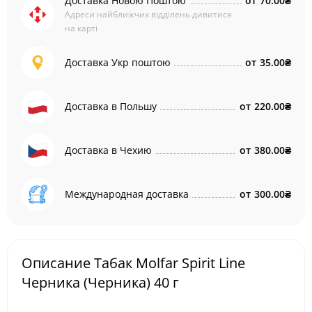
Доставка Новою Поштою
от
70.00₴
Адреси найближчих відділень дивитися
на карті
Доставка Укр поштою
от
35.00₴
Доставка в Польшу
от
220.00₴
Доставка в Чехию
от
380.00₴
Международная доставка
от
300.00₴
Описание Табак Molfar Spirit Line
Черника (Черника) 40 г