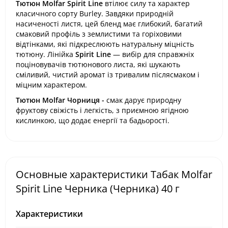
Тютюн Molfar Spirit Line
втілює силу та характер
класичного сорту Burley. Завдяки природній
насиченості листя, цей бленд має глибокий, багатий
смаковий профіль з землистими та горіховими
відтінками, які підкреслюють натуральну міцність
тютюну. Лінійка
Spirit Line
— вибір для справжніх
поціновувачів тютюнового листа, які шукають
сміливий, чистий аромат із тривалим післясмаком і
міцним характером.
Тютюн Molfar Чорниця -
смак дарує природну
фруктову свіжість і легкість, з приємною ягідною
кислинкою, що додає енергії та бадьорості.
Основные характеристики Табак Molfar
Spirit Line Черника (Черника) 40 г
Характеристики