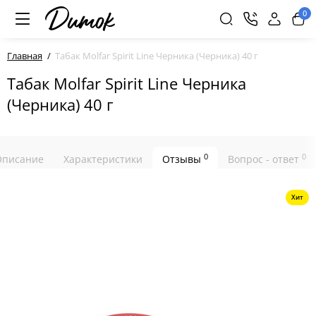
0
Главная
Табак Molfar Spirit Line Черника (Черника) 40 г
Табак Molfar Spirit Line Черника
(Черника) 40 г
0
0
Описание
Характеристики
Отзывы
Вопрос - ответ
Хит