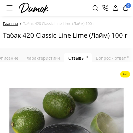
0
Главная
Табак 420 Classic Line Lime (Лайм) 100 г
Табак 420 Classic Line Lime (Лайм) 100 г
0
0
Описание
Характеристики
Отзывы
Вопрос - ответ
Хит