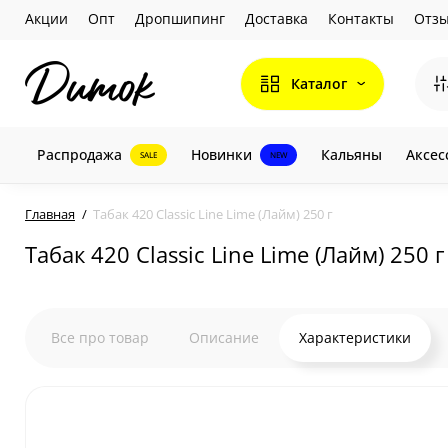
Акции
Опт
Дропшипинг
Доставка
Контакты
Отз
Каталог
Распродажа
Новинки
Кальяны
Аксес
SALE
NEW
Главная
Табак 420 Classic Line Lime (Лайм) 250 г
Табак 420 Classic Line Lime (Лайм) 250 г
Все про товар
Описание
Характеристики