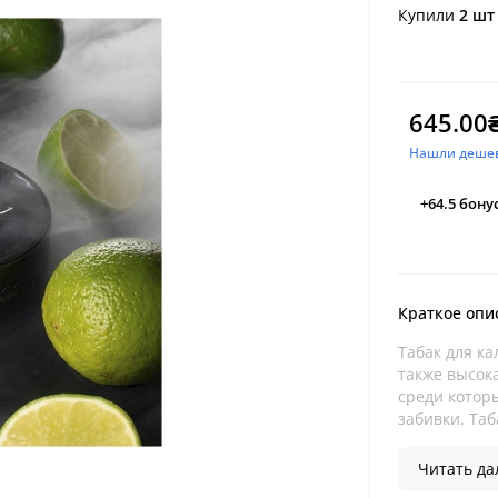
Купили
2 шт
645.00
Нашли деше
+64.5
бону
Краткое опи
Табак для ка
также высок
среди которы
забивки. Таба
Читать дал