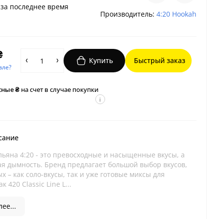
за последнее время
Производитель:
4:20 Hookah
₴
Купить
Быстрый заказ
вле?
сные ₴
на счет в случае покупки
i
сание
льяна 4:20 - это превосходные и насыщенные вкусы, а
ая дымность. Бренд предлагает большой выбор вкусов,
х – как соло-вкусы, так и уже готовые миксы для
к 420 Classic Line L...
ее...