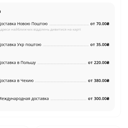
а
Доставка Новою Поштою
от
70.00₴
дреси найближчих відділень дивитися на карті
Доставка Укр поштою
от
35.00₴
Доставка в Польшу
от
220.00₴
Доставка в Чехию
от
380.00₴
Международная доставка
от
300.00₴