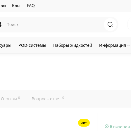
ывы
Блог
FAQ
суары
POD-системы
Наборы жидкостей
Информация
0
0
Отзывы
Вопрос - ответ
Хит
В наличии