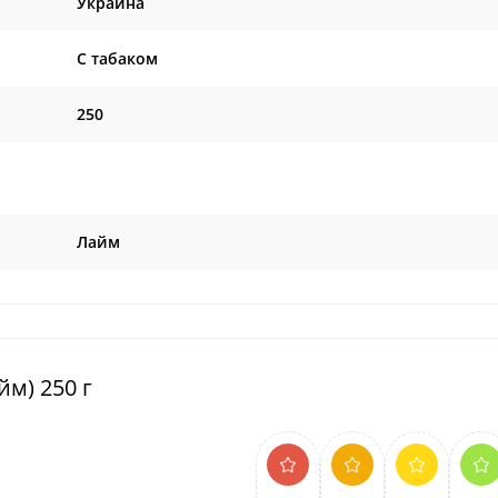
Украина
C табаком
250
Лайм
йм) 250 г