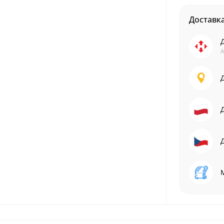
Доставк
А