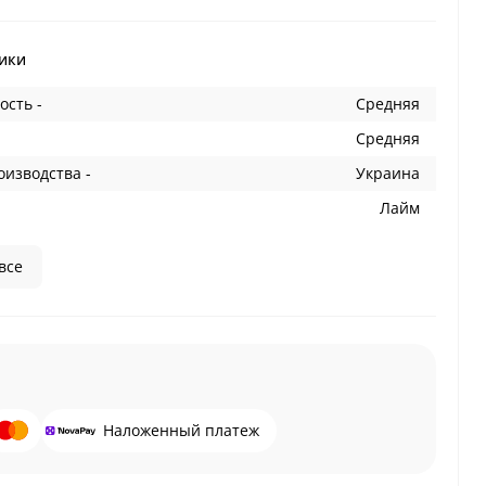
ики
ость -
Средняя
Средняя
оизводства -
Украина
Лайм
все
Наложенный платеж