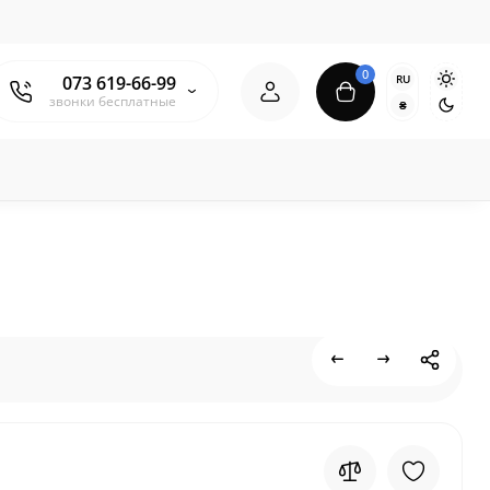
0
RU
073 619-66-99
звонки бесплатные
₴