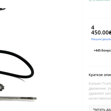
4
450.00
Нашли деше
+445
бонус
Краткое опи
Кальян Trump
движение. У
удивляет не
качественно
Читать дал