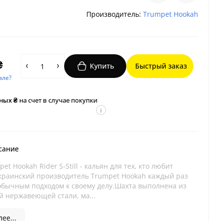
Производитель:
Trumpet Hookah
₴
Купить
Быстрый заказ
вле?
ных ₴
на счет в случае покупки
i
сание
et Hookah Rider S-Still - кальян для тех, кто любит
краинский производитель Trumpet Hookah каждый раз
обычным подходом к своему делу.Шахта выполнена из
й нержавеющей стали, ма...
ее...