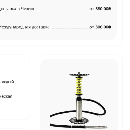
Доставка в Чехию
от
380.00₴
Международная доставка
от
300.00₴
 каждый
ческая.