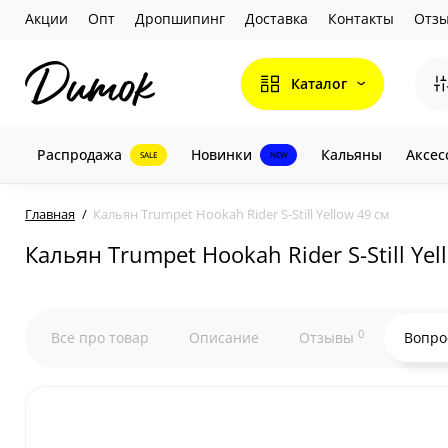
Акции
Опт
Дропшипинг
Доставка
Контакты
Отз
Каталог
Распродажа
Новинки
Кальяны
Аксес
SALE
NEW
Главная
Кальян Trumpet Hookah Rider S-Still Yellow 49 см
Кальян Trumpet Hookah Rider S-Still Yel
0
Все про товар
Описание
Отзывы
Вопро