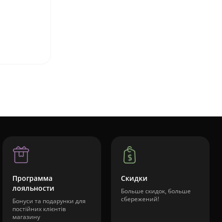
Программа
Скидки
лояльности
Больше скидок, больше
сбережений!
Бонуси та подарунки для
постійних клієнтів
магазину