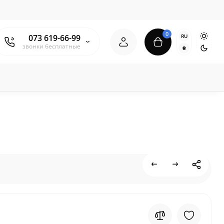
0
RU
073 619-66-99
звонки бесплатные
₴