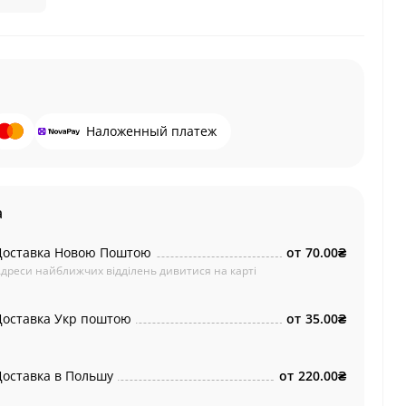
Наложенный платеж
а
Доставка Новою Поштою
от
70.00₴
дреси найближчих відділень дивитися на карті
Доставка Укр поштою
от
35.00₴
Доставка в Польшу
от
220.00₴