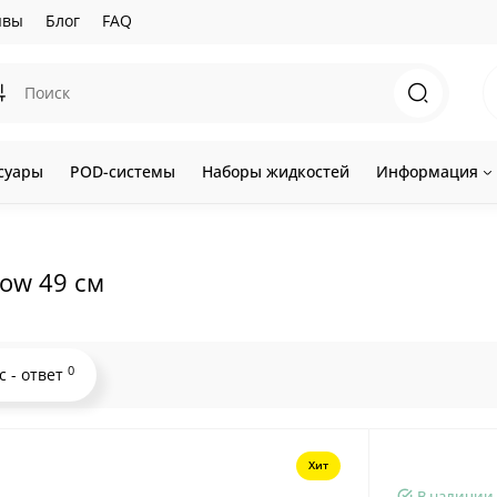
ывы
Блог
FAQ
суары
POD-системы
Наборы жидкостей
Информация
low 49 см
0
с - ответ
Хит
В наличии