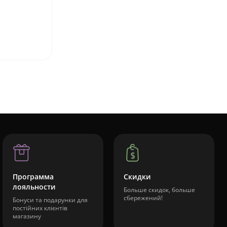
Программа
Скидки
лояльности
Больше скидок, больше
сбережений!
Бонуси та подарунки для
постійних клієнтів
магазину