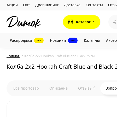
Акции
Опт
Дропшипинг
Доставка
Контакты
Отз
Каталог
Распродажа
Новинки
Кальяны
Аксес
SALE
NEW
Главная
Колба 2х2 Hookah Craft Blue and Black 25 см
Колба 2х2 Hookah Craft Blue and Black 
0
Все про товар
Описание
Отзывы
Вопро