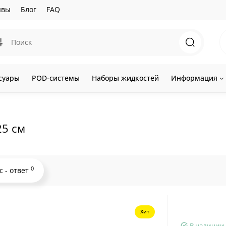
ывы
Блог
FAQ
суары
POD-системы
Наборы жидкостей
Информация
25 см
0
с - ответ
Хит
В наличии