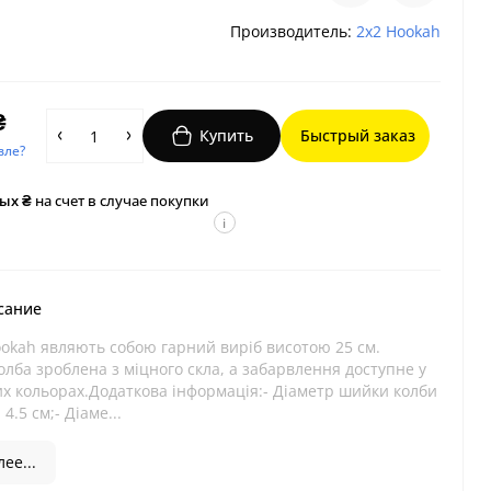
Производитель:
2x2 Hookah
₴
Купить
Быстрый заказ
вле?
ых ₴
на счет в случае покупки
i
сание
ookah являють собою гарний виріб висотою 25 см.
олба зроблена з міцного скла, а забарвлення доступне у
их кольорах.Додаткова інформація:- Діаметр шийки колби
 4.5 см;- Діаме...
ее...