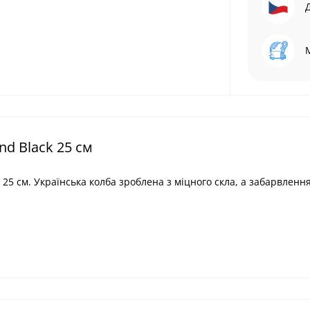
nd Black 25 см
5 см. Українська колба зроблена з міцного скла, а забарвленн