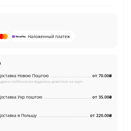
Наложенный платеж
а
Доставка Новою Поштою
от
70.00₴
дреси найближчих відділень дивитися на карті
Доставка Укр поштою
от
35.00₴
Доставка в Польшу
от
220.00₴