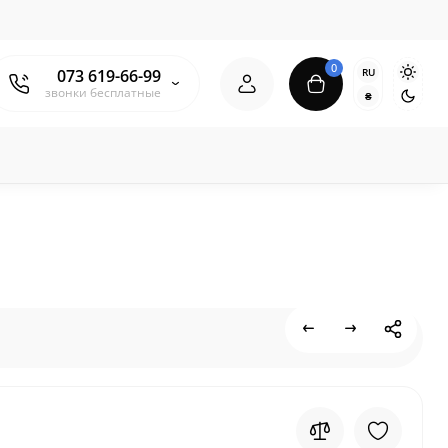
0
RU
073 619-66-99
звонки бесплатные
₴