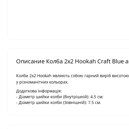
Описание Колба 2х2 Hookah Craft Blue a
Колби 2х2 Hookah являють собою гарний виріб висотою 2
у різноманітних кольорах.
Додаткова інформація:
- Діаметр шийки колби (Внутрішній): 4.5 см;
- Діаметр шийки колби (Зовнішній): 7.5 см.