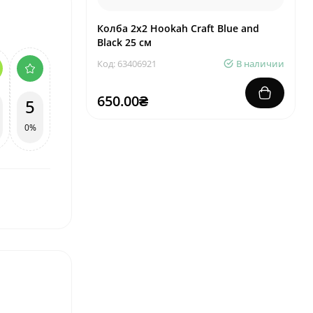
Колба 2х2 Hookah Craft Blue and
Black 25 см
Код: 63406921
В наличии
650.00₴
5
0%