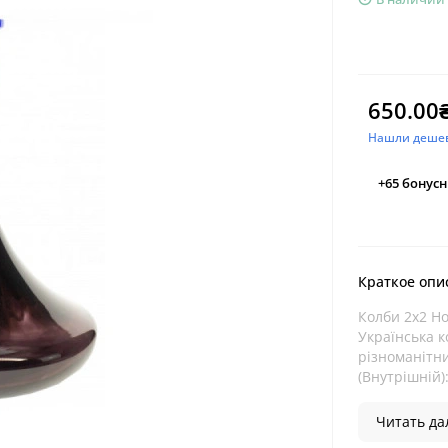
650.00
Нашли деше
+65
бонусн
Краткое опи
Колби 2х2 H
Українська к
різноманітн
(Внутрішній):
Читать дал