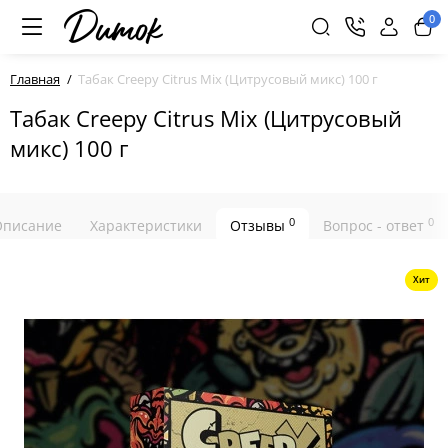
0
Главная
Табак Creepy Citrus Mix (Цитрусовый микс) 100 г
Табак Creepy Citrus Mix (Цитрусовый
микс) 100 г
0
0
Описание
Характеристики
Отзывы
Вопрос - ответ
Хит