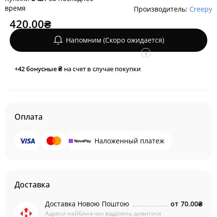
время
Производитель:
Creepy
420.00₴
Напомним (Скоро ожидается)
i
+42
бонусные ₴
на счет в случае покупки
Оплата
Наложенный платеж
Доставка
Доставка Новою Поштою
от
70.00₴
Адреси найближчих відділень дивитися