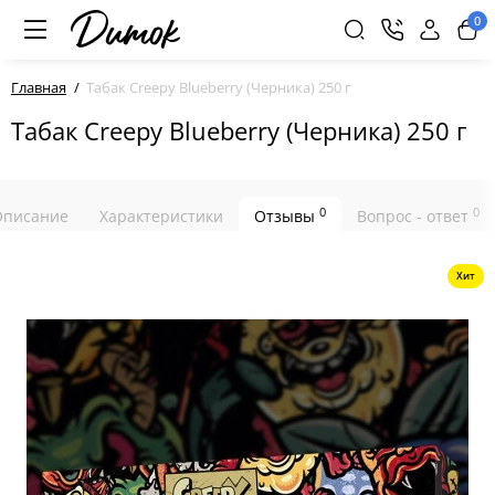
0
Главная
Табак Creepy Blueberry (Черника) 250 г
Табак Creepy Blueberry (Черника) 250 г
0
0
Описание
Характеристики
Отзывы
Вопрос - ответ
Хит