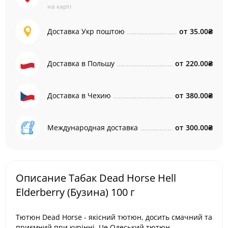
на карті
Доставка Укр поштою
от
35.00₴
Доставка в Польшу
от
220.00₴
Доставка в Чехию
от
380.00₴
Международная доставка
от
300.00₴
Описание Табак Dead Horse Hell
Elderberry (Бузина) 100 г
Тютюн Dead Horse - якісний тютюн, досить смачний та
приємний при курінні. Це Одеський тютюн,