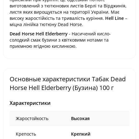
виготовлений з тютюнових листів Берлі та Вірджинія,
листя яких вирощується на території України. Має
високу жаростійкість та тривалість куріння.
Hell Line
–
міцна лінійка тютюну Dead Horse.
Dead Horse Hell Elderberry
- Насичений кисло-
солодкий смак бузини з квітковими нотами та
приємною ягідною кислинкою.
Основные характеристики Табак Dead
Horse Hell Elderberry (Бузина) 100 г
Характеристики
Жаростойкость
Высокая
Крепость
Крепкий