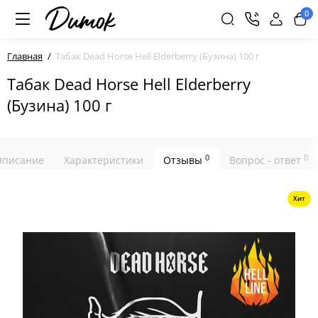
0
Главная
Табак Dead Horse Hell Elderberry (Бузина) 100 г
Табак Dead Horse Hell Elderberry
(Бузина) 100 г
0
0
Описание
Характеристики
Отзывы
Вопрос - ответ
Хит