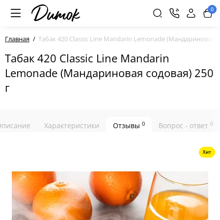
0
Главная
Табак 420 Classic Line Mandarin Lemonade (Мандариновая с
Табак 420 Classic Line Mandarin
Lemonade (Мандариновая содовая) 250
г
0
0
Описание
Характеристики
Отзывы
Вопрос - ответ
Хит