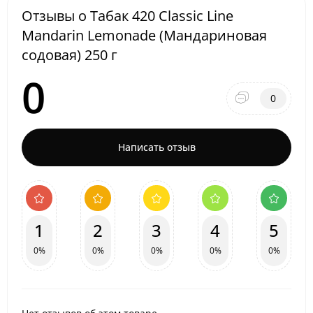
Отзывы о Табак 420 Classic Line
Mandarin Lemonade (Мандариновая
содовая) 250 г
0
0
Написать отзыв
1
2
3
4
5
0%
0%
0%
0%
0%