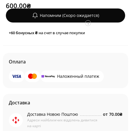
600.00₴
Напомним (Скоро ожидается)
i
+60
бонусных ₴
на счет в случае покупки
Оплата
Наложенный платеж
Доставка
Доставка Новою Поштою
от
70.00₴
Адреси найближчих відділень дивитися
на карті