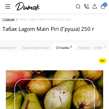
0
Главная
Табак Lagom Main Piri (Груша) 250 г
Табак Lagom Main Piri (Груша) 250 г
0
0
Описание
Характеристики
Отзывы
Вопрос - ответ
Хит