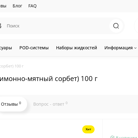
ывы
Блог
FAQ
суары
POD-системы
Наборы жидкостей
Информация
орбет) 100 г
Лимонно-мятный сорбет) 100 г
0
0
Отзывы
Вопрос - ответ
Хит
В наличии