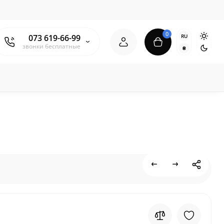
0
RU
073 619-66-99
звонки бесплатные
₴