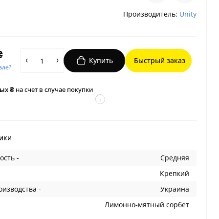
Производитель:
Unity
₴
Купить
Быстрый заказ
вле?
ых ₴
на счет в случае покупки
i
ики
ость -
Средняя
Крепкий
оизводства -
Украина
Лимонно-мятный сорбет