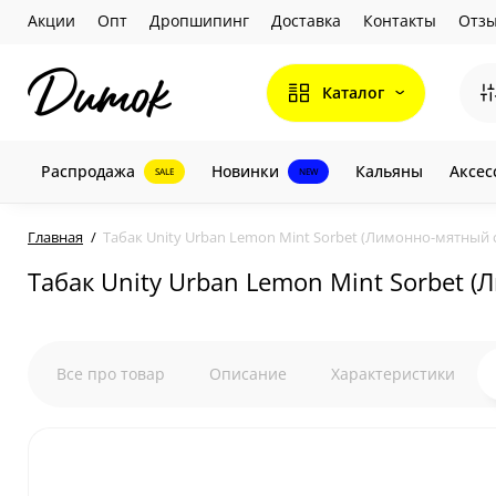
Акции
Опт
Дропшипинг
Доставка
Контакты
Отз
Каталог
Распродажа
Новинки
Кальяны
Аксес
SALE
NEW
Главная
Табак Unity Urban Lemon Mint Sorbet (Лимонно-мятный с
Табак Unity Urban Lemon Mint Sorbet (
Все про товар
Описание
Характеристики