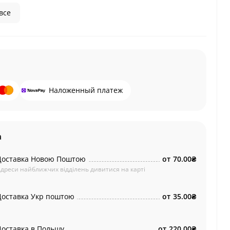
все
Наложенный платеж
а
Доставка Новою Поштою
от
70.00₴
дреси найближчих відділень дивитися на карті
Доставка Укр поштою
от
35.00₴
Доставка в Польшу
от
220.00₴