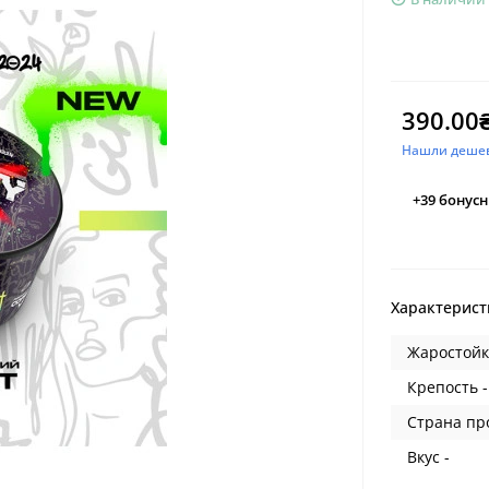
390.00
Нашли деше
+39
бонусн
Характерист
Жаростойк
Крепость -
Страна пр
Вкус -