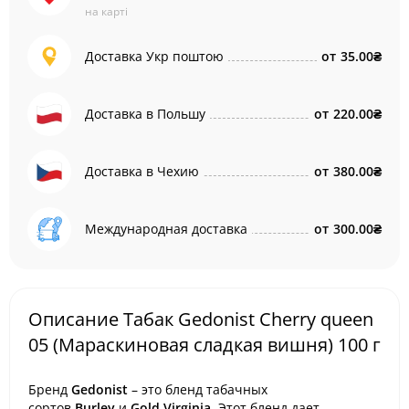
на карті
Доставка Укр поштою
от
35.00₴
Доставка в Польшу
от
220.00₴
Доставка в Чехию
от
380.00₴
Международная доставка
от
300.00₴
Описание Табак Gedonist Cherry queen
05 (Мараскиновая сладкая вишня) 100 г
Бренд
Gedonist
– это бленд табачных
сортов
Burley
и
Gold Virginia
. Этот бленд дает