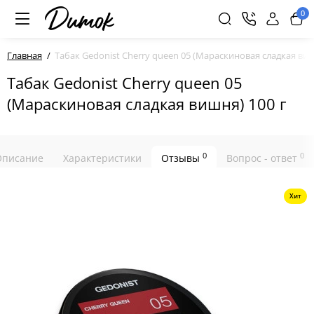
0
Главная
Табак Gedonist Cherry queen 05 (Мараскиновая сладкая виш
Табак Gedonist Cherry queen 05
(Мараскиновая сладкая вишня) 100 г
0
0
Описание
Характеристики
Отзывы
Вопрос - ответ
Хит