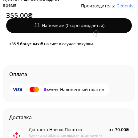
время
Производитель:
Gedonist
355.00₴
Напомним (Скоро ожидается)
i
+35.5
бонусных ₴
на счет в случае покупки
Оплата
Наложенный платеж
Доставка
Доставка Новою Поштою
от
70.00₴
Адреси найближчих відділень дивитися