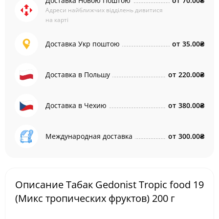
Доставка Новою Поштою
от
70.00₴
Адреси найближчих відділень дивитися
на карті
Доставка Укр поштою
от
35.00₴
Доставка в Польшу
от
220.00₴
Доставка в Чехию
от
380.00₴
Международная доставка
от
300.00₴
Описание Табак Gedonist Tropic food 19
(Микс тропических фруктов) 200 г