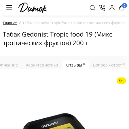
0
Главная
Табак Gedonist Tropic food 19 (Микс тропических фруктов) 
Табак Gedonist Tropic food 19 (Микс
тропических фруктов) 200 г
0
0
Описание
Характеристики
Отзывы
Вопрос - ответ
Хит