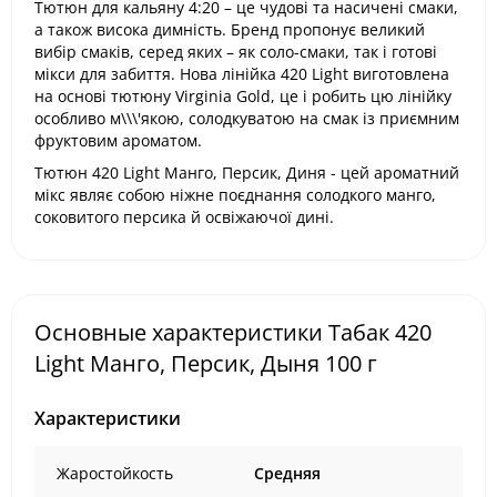
Тютюн для кальяну 4:20 – це чудові та насичені смаки,
а також висока димність. Бренд пропонує великий
вибір смаків, серед яких – як соло-смаки, так і готові
мікси для забиття. Нова лінійка 420 Light виготовлена ​​
на основі тютюну Virginia Gold, це і робить цю лінійку
особливо м\\\'якою, солодкуватою на смак із приємним
фруктовим ароматом.
Тютюн 420 Light Манго, Персик, Диня - цей ароматний
мікс являє собою ніжне поєднання солодкого манго,
соковитого персика й освіжаючої дині.
Основные характеристики Табак 420
Light Манго, Персик, Дыня 100 г
Характеристики
Жаростойкость
Средняя