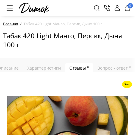
0
Главная
Табак 420 Light Манго, Персик, Дыня 100 г
Табак 420 Light Манго, Персик, Дыня
100 г
0
0
Описание
Характеристики
Отзывы
Вопрос - ответ
Хит