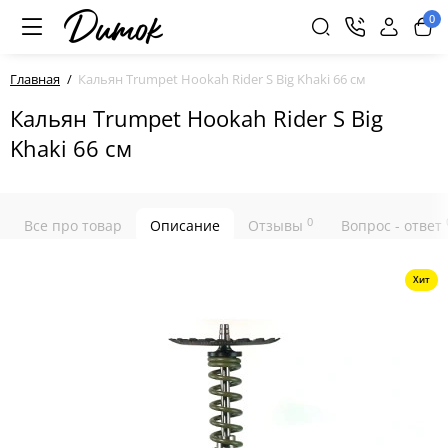
0
Главная
Кальян Trumpet Hookah Rider S Big Khaki 66 см
Кальян Trumpet Hookah Rider S Big
Khaki 66 см
0
Все про товар
Описание
Отзывы
Вопрос - ответ
Хит