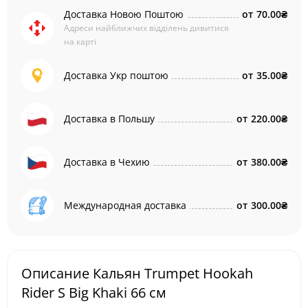
Доставка Новою Поштою
от
70.00₴
Адреси найближчих відділень дивитися
на карті
Доставка Укр поштою
от
35.00₴
Доставка в Польшу
от
220.00₴
Доставка в Чехию
от
380.00₴
Международная доставка
от
300.00₴
Описание Кальян Trumpet Hookah
Rider S Big Khaki 66 см