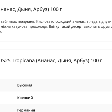
нанас, Дыня, Арбуз) 100 г
ивабливих поєднань. Кисловато-солодкий ананас, з ледь відчут
а ніжна кавунова прохолода. Влітку такий десерт захопить фрук
и.
25 Tropicana (Ананас, Дыня, Арбуз) 100 г
Высокая
Крепкий
Германия