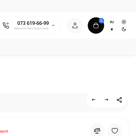
0
RU
073 619-66-99
звонки бесплатные
₴
ості