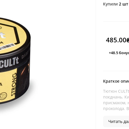
Купили
2 шт
485.00
+48.5
бону
Краткое опи
Тютюн CULTt 
поєднань. Ки
присмаком, н
прохолода. Вл
Читать дал