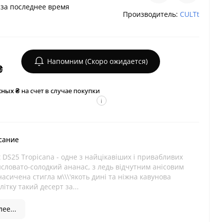
за последнее время
Производитель:
CULTt
Напомним (Скоро ожидается)
₴
сных ₴
на счет в случае покупки
i
сание
DS25 Tropicana - одне з найцікавіших і привабливих
словато-солодкий ананас, з ледь відчутним анісовим
асичена стигла м\\\'якоть дині та ніжна кавунова
ітку такий десерт за...
ее...