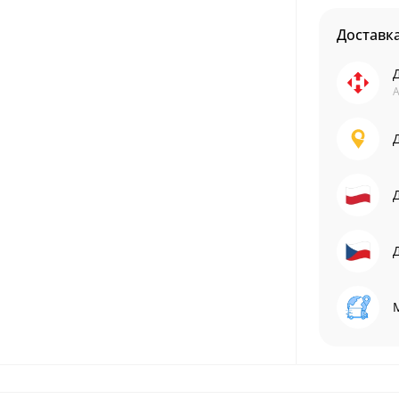
Доставк
А