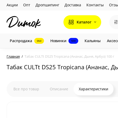
Акции
Опт
Дропшипинг
Доставка
Контакты
Отз
Каталог
Распродажа
Новинки
Кальяны
Аксес
SALE
NEW
Главная
Табак CULTt DS25 Tropicana (Ананас, Дыня, Арбуз) 100 г
Табак CULTt DS25 Tropicana (Ананас, Ды
Все про товар
Описание
Характеристики