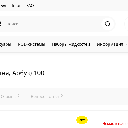
ывы
Блог
FAQ
суары
POD-системы
Наборы жидкостей
Информация
ня, Арбуз) 100 г
0
0
Отзывы
Вопрос - ответ
Хит
Немає в наявн