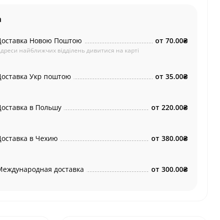
а
Доставка Новою Поштою
от
70.00₴
дреси найближчих відділень дивитися на карті
Доставка Укр поштою
от
35.00₴
Доставка в Польшу
от
220.00₴
Доставка в Чехию
от
380.00₴
Международная доставка
от
300.00₴