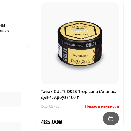
ним
товою
Табак CULTt DS25 Tropicana (Ананас,
Дыня, Арбуз) 100 г
Код: 02783
Немає в наявності
485.00₴