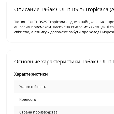
Описание Табак CULTt DS25 Tropicana (А
Тютюн CULTt DS25 Tropicana - одне з найцікавіших і пр
анісовим присмаком, насичена стигла м\\\'якоть дині т
свіжістю, а взимку – допоможе забути про холод і мороз
Основные характеристики Табак CULTt DS
Характеристики
Жаростойкость
Крепость
Страна производства