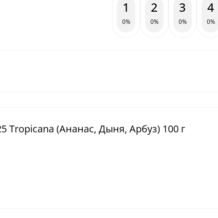
1
2
3
4
0%
0%
0%
0%
 Tropicana (Ананас, Дыня, Арбуз) 100 г