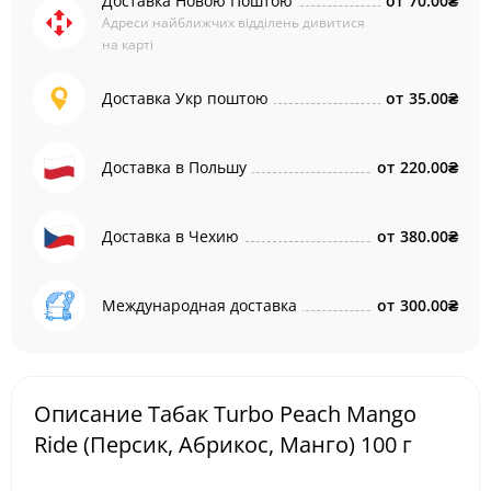
Доставка Новою Поштою
от
70.00₴
Адреси найближчих відділень дивитися
на карті
Доставка Укр поштою
от
35.00₴
Доставка в Польшу
от
220.00₴
Доставка в Чехию
от
380.00₴
Международная доставка
от
300.00₴
Описание Табак Turbo Peach Mango
Ride (Персик, Абрикос, Манго) 100 г