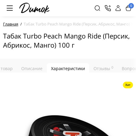
0
Главная
Табак Turbo Peach Mango Ride (Персик, Абрикос, Манго) 10
Табак Turbo Peach Mango Ride (Персик,
Абрикос, Манго) 100 г
0
 товар
Описание
Характеристики
Отзывы
Вопрос
Хит