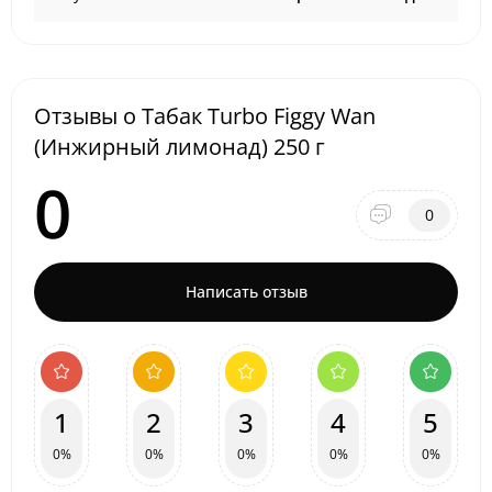
Отзывы о Табак Turbo Figgy Wan
(Инжирный лимонад) 250 г
0
0
Написать отзыв
1
2
3
4
5
0%
0%
0%
0%
0%