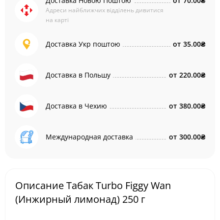
Доставка Новою Поштою
от
70.00₴
Адреси найближчих відділень дивитися
на карті
Доставка Укр поштою
от
35.00₴
Доставка в Польшу
от
220.00₴
Доставка в Чехию
от
380.00₴
Международная доставка
от
300.00₴
Описание Табак Turbo Figgy Wan
(Инжирный лимонад) 250 г