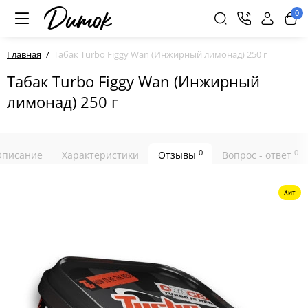
0
Главная
Табак Turbo Figgy Wan (Инжирный лимонад) 250 г
Табак Turbo Figgy Wan (Инжирный
лимонад) 250 г
0
0
Описание
Характеристики
Отзывы
Вопрос - ответ
Хит