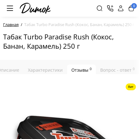
0
Главная
Табак Turbo Paradise Rush (Кокос, Банан, Карамель) 250 г
Табак Turbo Paradise Rush (Кокос,
Банан, Карамель) 250 г
0
0
Описание
Характеристики
Отзывы
Вопрос - ответ
Хит