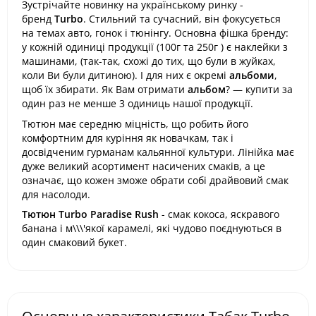
Зустрічайте новинку на українському ринку -
бренд
Turbo
. Стильний та сучасний, він фокусується
на темах авто, гонок і тюнінгу. Основна фішка бренду:
у кожній одиниці продукції (100г та 250г ) є наклейки з
машинами, (так-так, схожі до тих, що були в жуйках,
коли Ви були дитиною). І для них є окремі
альбоми
,
щоб їх збирати. Як Вам отримати
альбом
? — купити за
один раз не менше 3 одиниць нашої продукції.
Тютюн має середню міцність, що робить його
комфортним для куріння як новачкам, так і
досвідченим гурманам кальянної культури. Лінійка має
дуже великий асортимент насичених смаків, а це
означає, що кожен зможе обрати собі драйвовий смак
для насолоди.
Тютюн Turbo Paradise Rush
- смак кокоса, яскравого
банана і м\\\'якої карамелі, які чудово поєднуються в
один смаковий букет.