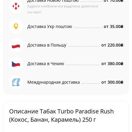
Доставка Новою Поштою
от
70.00₴
Адреси найближчих відділень дивитися
на карті
Доставка Укр поштою
от
35.00₴
Доставка в Польшу
от
220.00₴
Доставка в Чехию
от
380.00₴
Международная доставка
от
300.00₴
Описание Табак Turbo Paradise Rush
(Кокос, Банан, Карамель) 250 г