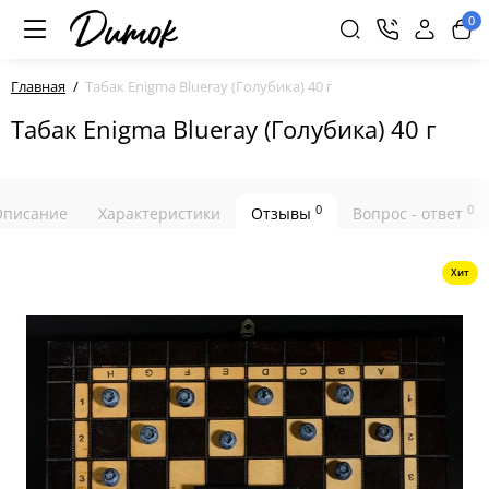
0
Главная
Табак Enigma Blueray (Голубика) 40 г
Табак Enigma Blueray (Голубика) 40 г
0
0
Описание
Характеристики
Отзывы
Вопрос - ответ
Хит