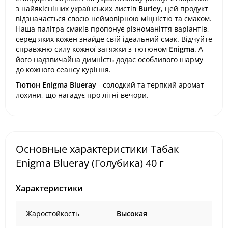
з найякісніших українських листів
Burley
, цей продукт
відзначається своєю неймовірною міцністю та смаком.
Наша палітра смаків пропонує різноманіття варіантів,
серед яких кожен знайде свій ідеальний смак. Відчуйте
справжню силу кожної затяжки з тютюном
Enigma
. А
його надзвичайна димність додає особливого шарму
до кожного сеансу куріння.
Тютюн Enigma Blueray
- солодкий та терпкий аромат
лохини, що нагадує про літні вечори.
Основные характеристики Табак
Enigma Blueray (Голубика) 40 г
Характеристики
Жаростойкость
Высокая