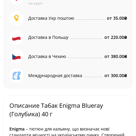
на карті
Доставка Укр поштою
от
35.00₴
Доставка в Польшу
от
220.00₴
Доставка в Чехию
от
380.00₴
Международная доставка
от
300.00₴
Описание Табак Enigma Blueray
(Голубика) 40 г
Enigma
– тютюн для кальяну, що визначає нові
стандарти міцності на українському ринку. Створений