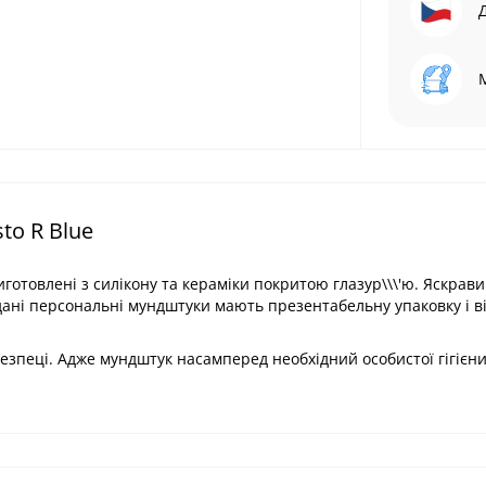
o R Blue
Виготовлені з силікону та кераміки покритою глазур\\\'ю. Яскрав
дані персональні мундштуки мають презентабельну упаковку і в
езпеці. Адже мундштук насамперед необхідний особистої гігієни