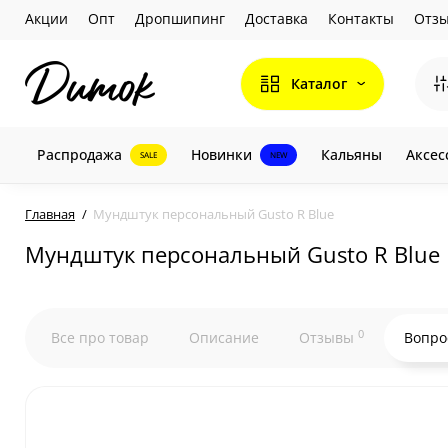
Акции
Опт
Дропшипинг
Доставка
Контакты
Отз
Каталог
Распродажа
Новинки
Кальяны
Аксес
SALE
NEW
Главная
Мундштук персональный Gusto R Blue
Мундштук персональный Gusto R Blue
0
Все про товар
Описание
Отзывы
Вопро