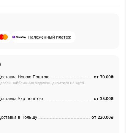
Наложенный платеж
а
Доставка Новою Поштою
от
70.00₴
дреси найближчих відділень дивитися на карті
Доставка Укр поштою
от
35.00₴
Доставка в Польшу
от
220.00₴