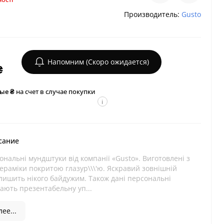
Производитель:
Gusto
Напомним (Скоро ожидается)
₴
ые ₴
на счет в случае покупки
i
сание
ональні мундштуки від компанії «Gusto». Виготовлені з
кераміки покритою глазур\\\'ю. Яскравий зовнішній
лишить нікого байдужим. Також дані персональні
ають презентабельну уп...
ее...