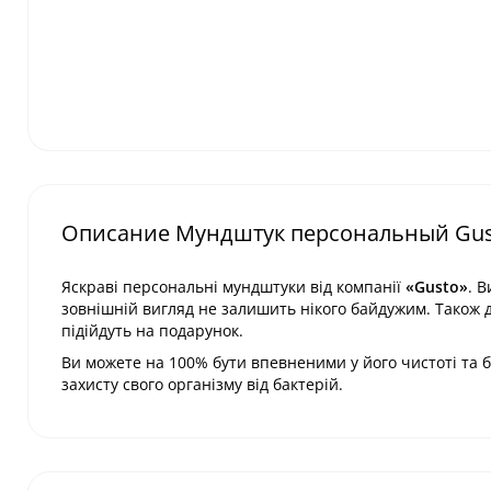
Описание Мундштук персональный Gust
Яскраві персональні мундштуки від компанії
«Gusto»
. 
зовнішній вигляд не залишить нікого байдужим. Також 
підійдуть на подарунок.
Ви можете на 100% бути впевненими у його чистоті та б
захисту свого організму від бактерій.