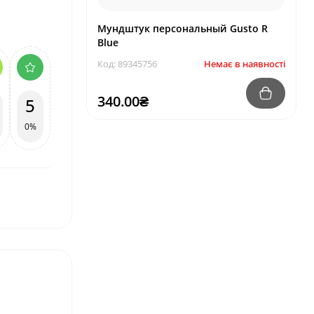
Мундштук персональный Gusto R
Blue
Код: 89345756
Немає в наявності
340.00₴
5
0%