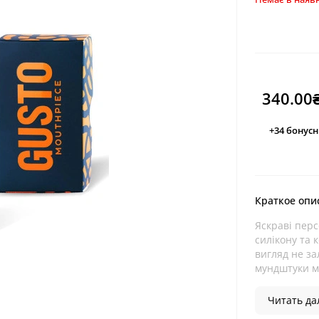
340.00
+34
бонусн
Краткое опи
Яскраві перс
силікону та 
вигляд не за
мундштуки м
Читать дал