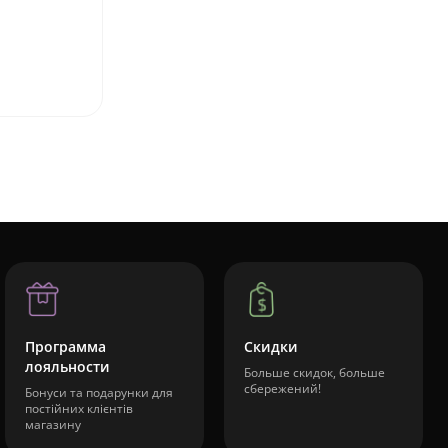
Программа
Скидки
лояльности
Больше скидок, больше
сбережений!
Бонуси та подарунки для
постійних клієнтів
магазину