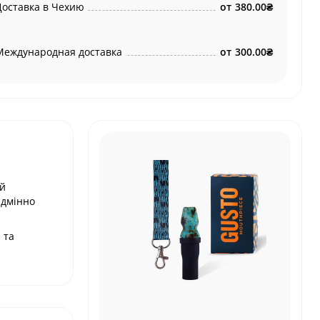
Доставка в Чехию
от
380.00₴
Международная доставка
от
300.00₴
ий
ідмінно
 та