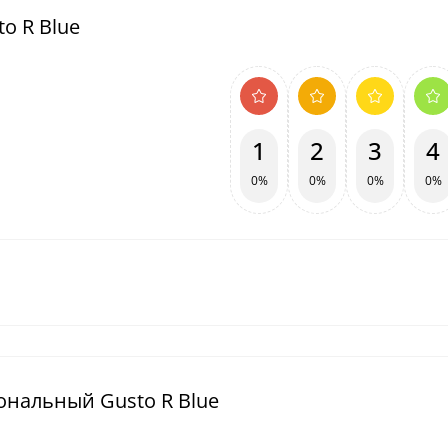
o R Blue
1
2
3
4
0%
0%
0%
0%
ональный Gusto R Blue