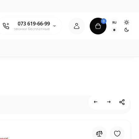
0
RU
073 619-66-99
звонки бесплатные
₴
ості