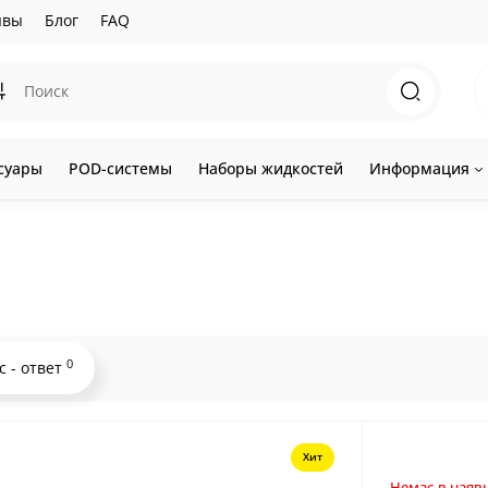
ывы
Блог
FAQ
суары
POD-системы
Наборы жидкостей
Информация
0
с - ответ
Хит
Немає в наявн