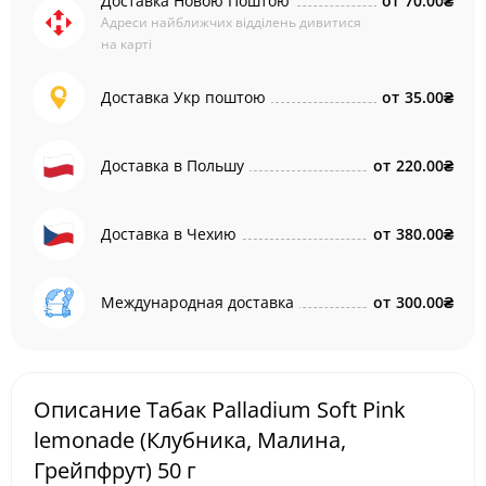
Доставка Новою Поштою
от
70.00₴
Адреси найближчих відділень дивитися
на карті
Доставка Укр поштою
от
35.00₴
Доставка в Польшу
от
220.00₴
Доставка в Чехию
от
380.00₴
Международная доставка
от
300.00₴
Описание Табак Palladium Soft Pink
lemonade (Клубника, Малина,
Грейпфрут) 50 г