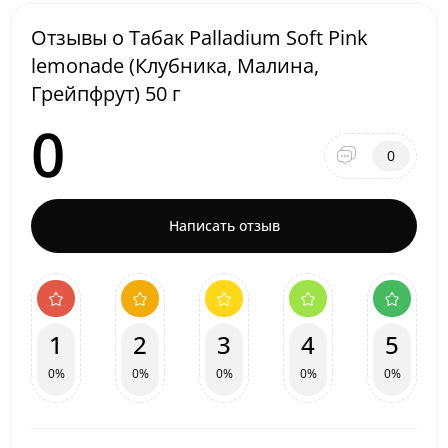
Отзывы о Табак Palladium Soft Pink
lemonade (Клубника, Малина,
Грейпфрут) 50 г
0
0
Написать отзыв
1
2
3
4
5
0%
0%
0%
0%
0%