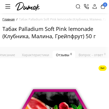
0
Главная
Табак Palladium Soft Pink lemonade (Клубника, Малина, Гре
Табак Palladium Soft Pink lemonade
(Клубника, Малина, Грейпфрут) 50 г
0
0
Описание
Характеристики
Отзывы
Вопрос - ответ
Хит