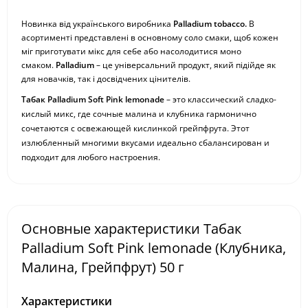
Новинка від українського виробника
Palladium tobacco
.
В
асортименті представлені в основному соло смаки, щоб кожен
міг приготувати мікс для себе або насолодитися моно
смаком.
Palladium
– це універсальний продукт, який підійде як
для новачків, так і досвідчених цінителів.
Табак Palladium Soft Pink lemonade
– это классический сладко-
кислый микс, где сочные малина и клубника гармонично
сочетаются с освежающей кислинкой грейпфрута. Этот
излюбленный многими вкусами идеально сбалансирован и
подходит для любого настроения.
Основные характеристики Табак
Palladium Soft Pink lemonade (Клубника,
Малина, Грейпфрут) 50 г
Характеристики