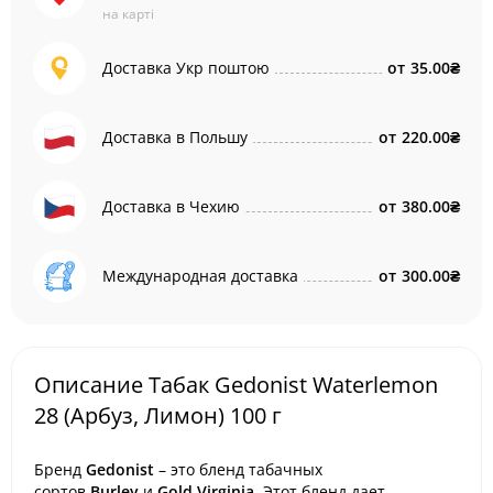
на карті
Доставка Укр поштою
от
35.00₴
Доставка в Польшу
от
220.00₴
Доставка в Чехию
от
380.00₴
Международная доставка
от
300.00₴
Описание Табак Gedonist Waterlemon
28 (Арбуз, Лимон) 100 г
Бренд
Gedonist
– это бленд табачных
сортов
Burley
и
Gold Virginia
. Этот бленд дает