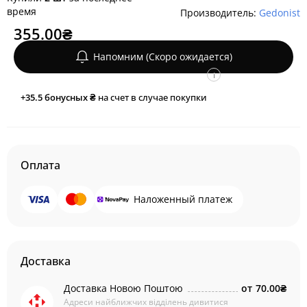
время
Производитель:
Gedonist
355.00₴
Напомним (Скоро ожидается)
i
+35.5
бонусных ₴
на счет в случае покупки
Оплата
Наложенный платеж
Доставка
Доставка Новою Поштою
от
70.00₴
Адреси найближчих відділень дивитися