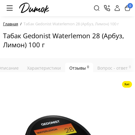
0
Главная
Табак Gedonist Waterlemon 28 (Арбуз, Лимон) 100 г
Табак Gedonist Waterlemon 28 (Арбуз,
Лимон) 100 г
0
0
Описание
Характеристики
Отзывы
Вопрос - ответ
Хит