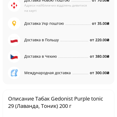
Доставка Новою Поштою
от
70.00₴
Адреси найближчих відділень дивитися
на карті
Доставка Укр поштою
от
35.00₴
Доставка в Польшу
от
220.00₴
Доставка в Чехию
от
380.00₴
Международная доставка
от
300.00₴
Описание Табак Gedonist Purple tonic
29 (Лаванда, Тоник) 200 г