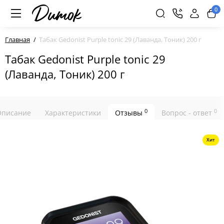
0
Главная
Табак Gedonist Purple tonic 29 (Лаванда, Тоник) 200 г
Табак Gedonist Purple tonic 29
(Лаванда, Тоник) 200 г
0
0
Описание
Характеристики
Отзывы
Вопрос - ответ
Хит