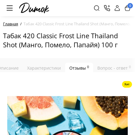
0
Главная
Табак 420 Classic Frost Line Thailand Shot (Манго, Помело, П
Табак 420 Classic Frost Line Thailand
Shot (Манго, Помело, Папайя) 100 г
0
0
Описание
Характеристики
Отзывы
Вопрос - ответ
Хит