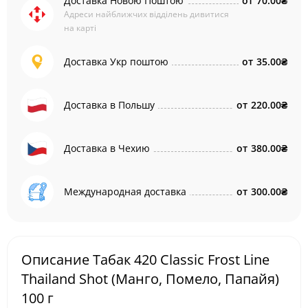
Доставка Новою Поштою
от
70.00₴
Адреси найближчих відділень дивитися
на карті
Доставка Укр поштою
от
35.00₴
Доставка в Польшу
от
220.00₴
Доставка в Чехию
от
380.00₴
Международная доставка
от
300.00₴
Описание Табак 420 Classic Frost Line
Thailand Shot (Манго, Помело, Папайя)
100 г