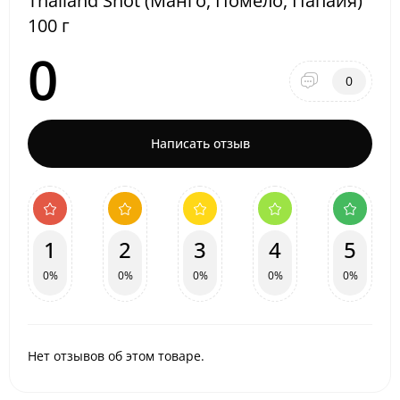
Thailand Shot (Манго, Помело, Папайя)
100 г
0
0
Написать отзыв
1
2
3
4
5
0%
0%
0%
0%
0%
Нет отзывов об этом товаре.