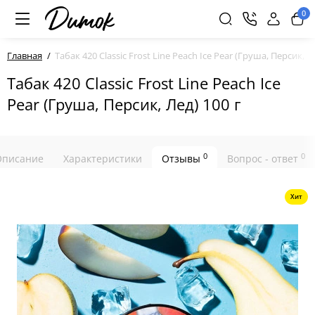
0
Главная
Табак 420 Classic Frost Line Peach Ice Pear (Груша, Персик, Л
Табак 420 Classic Frost Line Peach Ice
Pear (Груша, Персик, Лед) 100 г
0
0
Описание
Характеристики
Отзывы
Вопрос - ответ
Хит