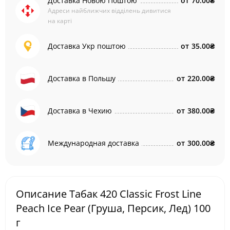
Доставка Новою Поштою
от
70.00₴
Адреси найближчих відділень дивитися
на карті
Доставка Укр поштою
от
35.00₴
Доставка в Польшу
от
220.00₴
Доставка в Чехию
от
380.00₴
Международная доставка
от
300.00₴
Описание Табак 420 Classic Frost Line
Peach Ice Pear (Груша, Персик, Лед) 100
г